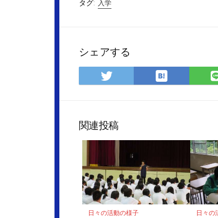
タグ:
入学
シェアする
は
Twitter
て
で
な
シ
ブ
ェ
ッ
ア
関連投稿
ク
マ
ー
ク
に
保
存
日々の活動の様子
日々の