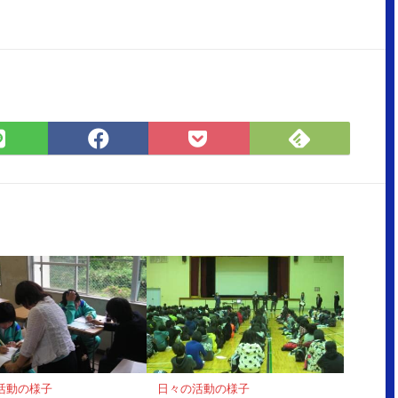
Feedly
LINE
Facebook
Pocket
で
で
で
に
購
シ
シ
保
読
ェ
ェ
存
ア
ア
活動の様子
日々の活動の様子