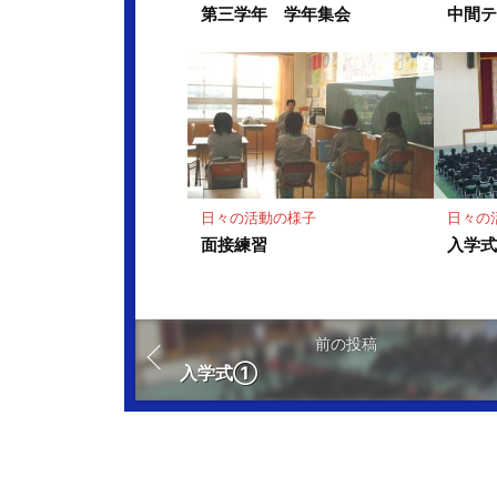
第三学年 学年集会
中間
日々の活動の様子
日々の
面接練習
入学
前の投稿
入学式①