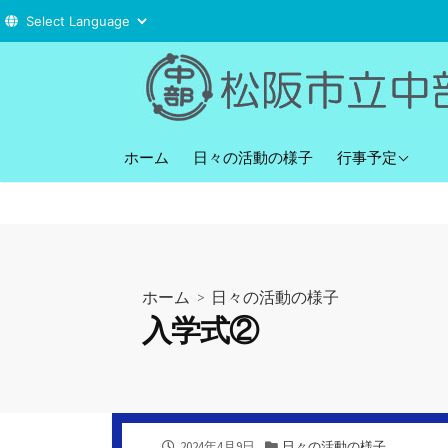
コ
ン
テ
ン
直近の行事予定
ツ
ホーム
日々の活動の様子
行事予定
へ
ス
キ
ッ
プ
ホーム
>
日々の活動の様子
入学式②
公
カ
2024年4月9日
日々の活動の様子