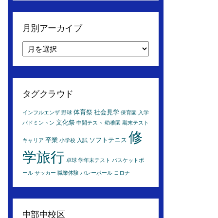
月別アーカイブ
月
別
ア
ー
カ
タグクラウド
イ
ブ
体育祭
社会見学
インフルエンザ
野球
保育園
入学
文化祭
バドミントン
中間テスト
幼稚園
期末テスト
修
卒業
ソフトテニス
キャリア
小学校
入試
学旅行
卓球
学年末テスト
バスケットボ
ール
サッカー
職業体験
バレーボール
コロナ
中部中校区