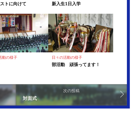
テストに向けて
新入生1日入学
活動の様子
日々の活動の様子
式
部活動 頑張ってます！
次の投稿
対面式