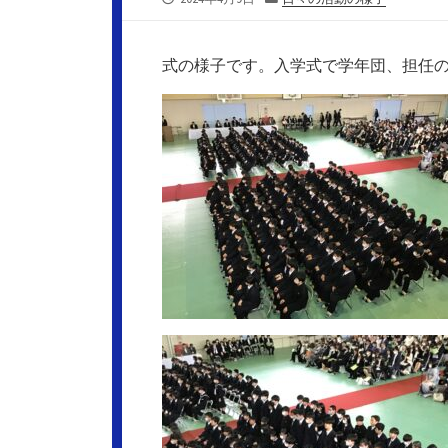
開
テ
日
ゴ
リ
式の様子です。入学式で学年団、担任の
ー