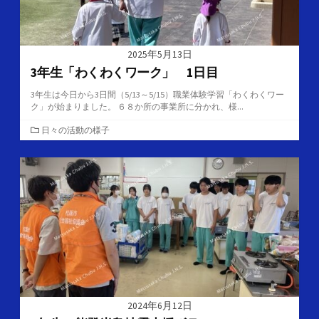
2025年5月13日
3年生「わくわくワーク」 1日目
3年生は今日から3日間（5/13～5/15）職業体験学習「わくわくワー
ク」が始まりました。 ６８か所の事業所に分かれ、様...
カ
日々の活動の様子
テ
ゴ
リ
ー
2024年6月12日