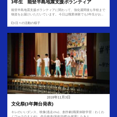
3年生 能登半島地震支援ボランティア
能登半島地震支援ボランティアに関わって、強化週間後も学校まで
物資をお届けいただいています。 今日は職業体験でも3年生がお...
カ
日々の活動の様子
テ
ゴ
リ
ー
2018年11月3日
文化祭(3年舞台発表)
キレのいいダンス、映像(逃走chu)、創作劇(職業体験学習：わくわ
くワークのまとめ)、作品発表(学年目標)を披露したあと...