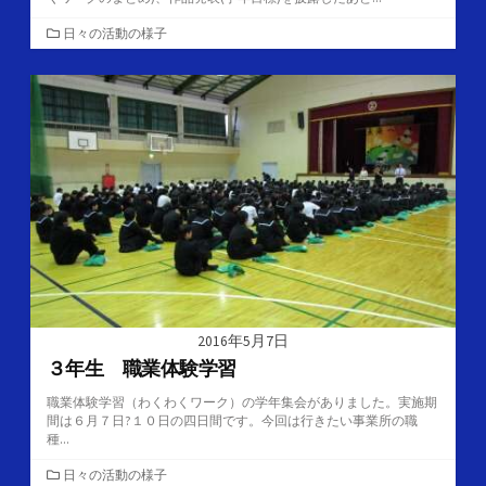
カ
日々の活動の様子
テ
ゴ
リ
ー
2016年5月7日
３年生 職業体験学習
職業体験学習（わくわくワーク）の学年集会がありました。実施期
間は６月７日?１０日の四日間です。今回は行きたい事業所の職
種...
カ
日々の活動の様子