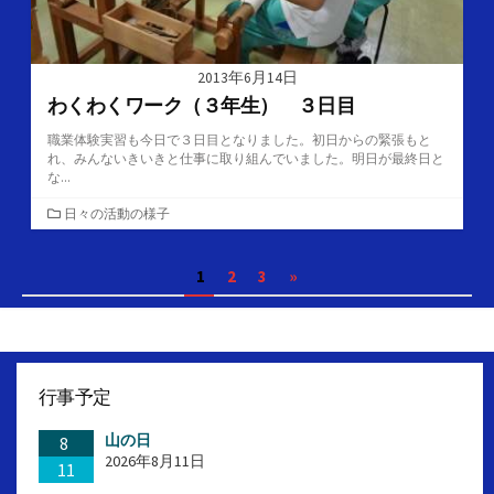
2013年6月14日
わくわくワーク（３年生） ３日目
職業体験実習も今日で３日目となりました。初日からの緊張もと
れ、みんないきいきと仕事に取り組んでいました。明日が最終日と
な...
カ
日々の活動の様子
テ
ゴ
投
1
2
3
»
リ
ー
稿
の
ペ
行事予定
ー
山の日
ジ
8
2026年8月11日
11
送