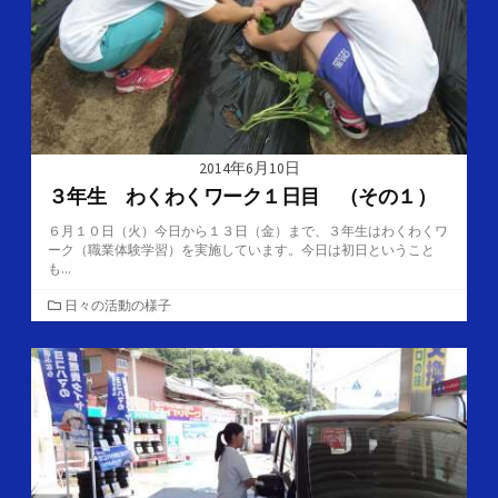
2014年6月10日
３年生 わくわくワーク１日目 （その１）
６月１０日（火）今日から１３日（金）まで、３年生はわくわくワ
ーク（職業体験学習）を実施しています。今日は初日ということ
も...
カ
日々の活動の様子
テ
ゴ
リ
ー