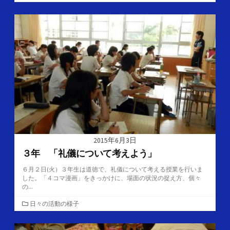
テ
ゴ
リ
ー
2015年6月3日
３年 「礼儀について考えよう」
６月２日(火）３年生は道徳で、礼儀について考える授業を行いま
した。「４コマ漫画」をきっかけに、場面の状況の捉え方、個々
の...
カ
日々の活動の様子
テ
ゴ