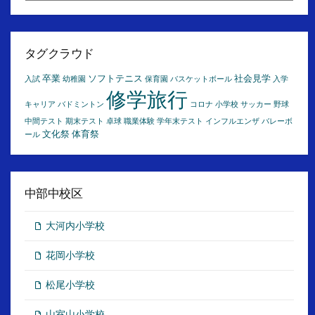
ア
ー
カ
イ
タグクラウド
ブ
卒業
ソフトテニス
社会見学
入試
幼稚園
保育園
バスケットボール
入学
修学旅行
キャリア
バドミントン
コロナ
小学校
サッカー
野球
中間テスト
期末テスト
卓球
職業体験
学年末テスト
インフルエンザ
バレーボ
文化祭
体育祭
ール
中部中校区
大河内小学校
花岡小学校
松尾小学校
山室山小学校