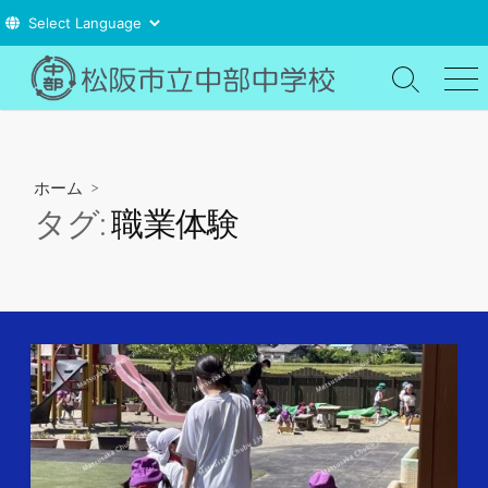
コ
ン
検
メ
索
ニ
テ
切
ュ
ン
り
ー
ツ
替
ホーム
>
え
へ
タグ:
職業体験
ス
キ
ッ
プ