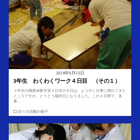
リ
ー
2014年6月13日
3年生 わくわくワーク４日目 （その１）
３年生の職業体験学習４日目の今日は、ようやく仕事に慣れてきた
ところですが、とうとう最終日になりました。この４日間で、各
事...
カ
日々の活動の様子
テ
ゴ
リ
ー