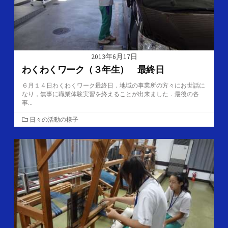
2013年6月17日
わくわくワーク（３年生） 最終日
６月１４日わくわくワーク最終日．地域の事業所の方々にお世話に
なり，無事に職業体験実習を終えることが出来ました．最後の各
事...
カ
日々の活動の様子
テ
ゴ
リ
ー