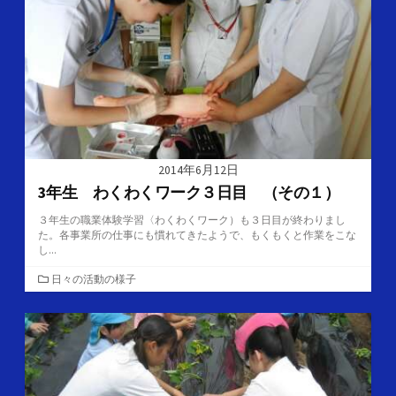
2014年6月12日
3年生 わくわくワーク３日目 （その１）
３年生の職業体験学習〈わくわくワーク）も３日目が終わりまし
た。各事業所の仕事にも慣れてきたようで、もくもくと作業をこな
し...
カ
日々の活動の様子
テ
ゴ
リ
ー