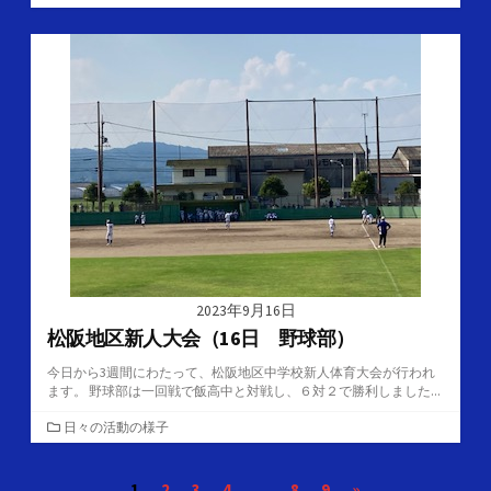
テ
ゴ
リ
ー
2023年9月16日
松阪地区新人大会（16日 野球部）
今日から3週間にわたって、松阪地区中学校新人体育大会が行われ
ます。 野球部は一回戦で飯高中と対戦し、６対２で勝利しました...
カ
日々の活動の様子
テ
ゴ
投
1
2
3
4
…
8
9
»
リ