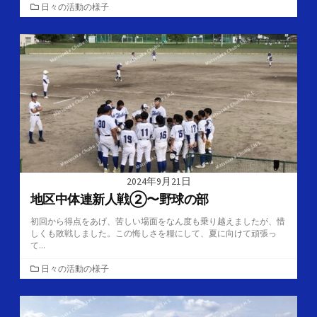
カ
日々の活動の様子
テ
ゴ
リ
ー
2024年9月21日
地区中体連新人戦②〜野球の部
初回から得点をあげ、苦しい場面をなん度も乗り越えましたが、惜
しくも敗戦しました。この悔しさを糧にして、夏に向けて頑張っ
て...
カ
日々の活動の様子
テ
ゴ
リ