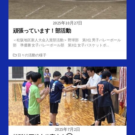
2025年10月27日
頑張っています！部活動
＜松阪地区新人大会入賞部活動＞ 野球部 第3位 男子バレーボール
部 準優勝 女子バレーボール部 第3位 女子バスケットボ...
カ
日々の活動の様子
テ
ゴ
リ
ー
2025年7月2日