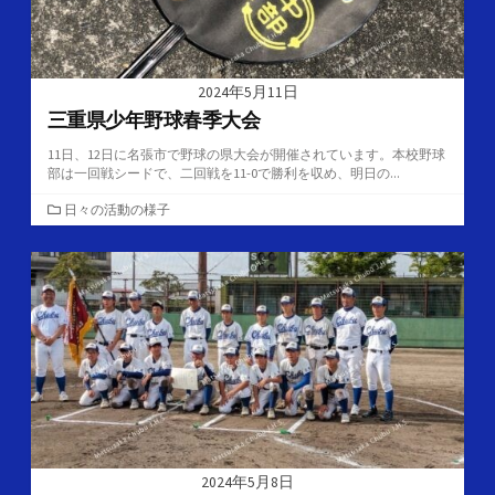
2024年5月11日
三重県少年野球春季大会
11日、12日に名張市で野球の県大会が開催されています。本校野球
部は一回戦シードで、二回戦を11-0で勝利を収め、明日の...
カ
日々の活動の様子
テ
ゴ
リ
ー
2024年5月8日