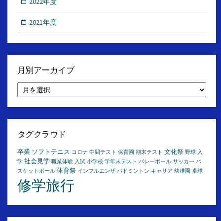
2022年度
2021年度
月別アーカイブ
月
別
ア
ー
カ
イ
タグクラウド
ブ
卒業
ソフトテニス
文化祭
コロナ
中間テスト
保育園
期末テスト
野球
入
社会見学
学
職業体験
入試
小学校
学年末テスト
バレーボール
サッカー
バ
体育祭
スケットボール
インフルエンザ
バドミントン
キャリア
幼稚園
卓球
修学旅行