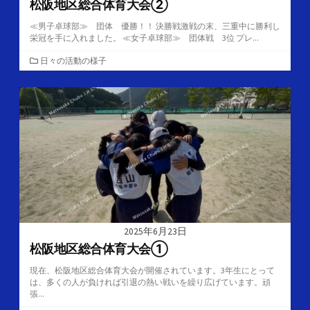
松阪地区総合体育大会②
≪男子卓球部≫ 団体 優勝！！ 決勝戦激戦の末、三重中に勝利し
栄冠を手に入れました。 ≪女子卓球部≫ 団体戦 3位 プレ...
カ
日々の活動の様子
テ
ゴ
リ
ー
2025年6月23日
松阪地区総合体育大会①
現在、松阪地区総合体育大会が開催されています。3年生にとって
は、多くの人が負ければ引退の熱い戦いを繰り広げています。頑
張...