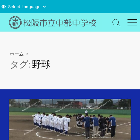
コ
ン
検
メ
索
ニ
テ
切
ュ
ン
り
ー
ツ
替
ホーム
>
え
へ
タグ:
野球
ス
キ
ッ
プ