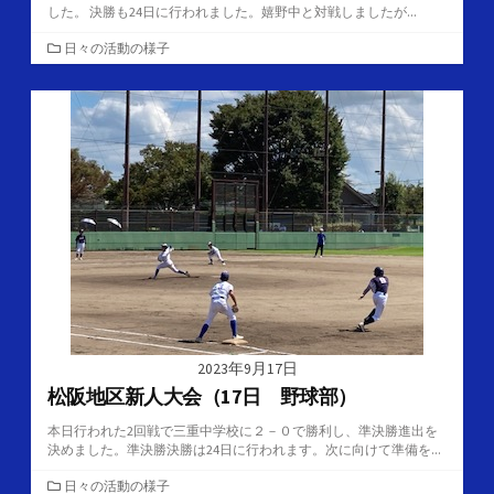
した。 決勝も24日に行われました。嬉野中と対戦しましたが...
カ
日々の活動の様子
テ
ゴ
リ
ー
2023年9月17日
松阪地区新人大会（17日 野球部）
本日行われた2回戦で三重中学校に２－０で勝利し、準決勝進出を
決めました。準決勝決勝は24日に行われます。次に向けて準備を...
カ
日々の活動の様子