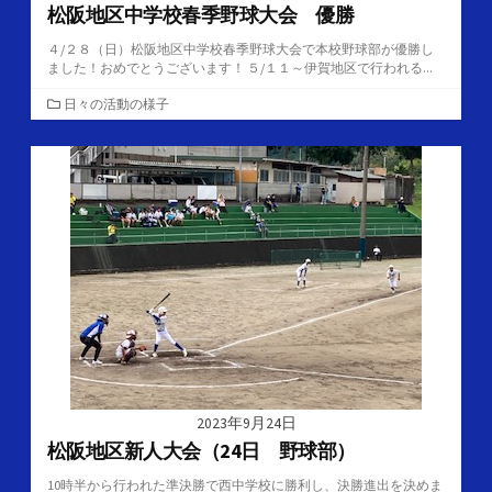
松阪地区中学校春季野球大会 優勝
４/２８（日）松阪地区中学校春季野球大会で本校野球部が優勝し
ました！おめでとうございます！ ５/１１～伊賀地区で行われる...
カ
日々の活動の様子
テ
ゴ
リ
ー
2023年9月24日
松阪地区新人大会（24日 野球部）
10時半から行われた準決勝で西中学校に勝利し、決勝進出を決めま