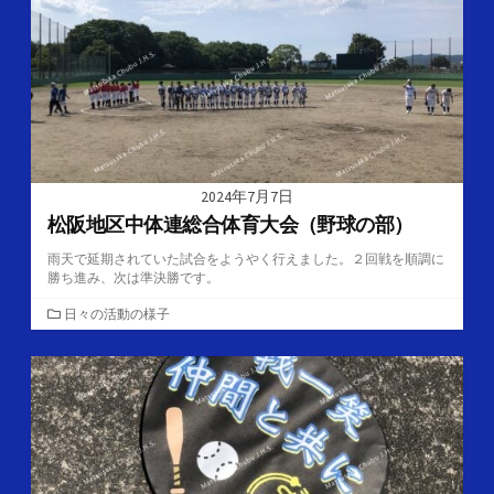
ー
2024年7月7日
松阪地区中体連総合体育大会（野球の部）
雨天で延期されていた試合をようやく行えました。２回戦を順調に
勝ち進み、次は準決勝です。
カ
日々の活動の様子
テ
ゴ
リ
ー