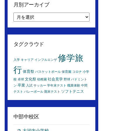
月別アーカイブ
月
別
ア
ー
カ
タグクラウド
イ
ブ
修学旅
入学
キャリア
インフルエンザ
行
体育祭
バスケットボール
保育園
コロナ
小学
文化祭
社会見学
校
卓球
幼稚園
野球
バドミント
卒業
ン
入試
サッカー
学年末テスト
職業体験
中間
ソフトテニス
テスト
バレーボール
期末テスト
中部中校区
大河内小学校