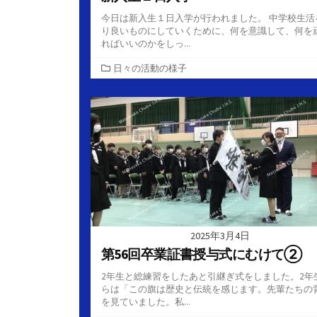
今日は新入生１日入学が行われました。 中学校生活
り良いものにしていくために、何を意識して、何を
ればいいのかをしっ...
カ
日々の活動の様子
テ
ゴ
リ
ー
2025年3月4日
第56回卒業証書授与式にむけて②
2年生と総練習をしたあと引継ぎ式をしました。2年
らは「この旗は歴史と伝統を感じます。先輩たちの
を見ていました。私...