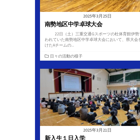
2025年3月25日
南勢地区中学卓球大会
22日（土）三重交通Gスポーツの杜体育館伊勢
われていた南勢地区中学卓球大会において、県大会
けたAチームの...
カ
日々の活動の様子
テ
ゴ
リ
ー
2025年3月21日
新入生１日入学