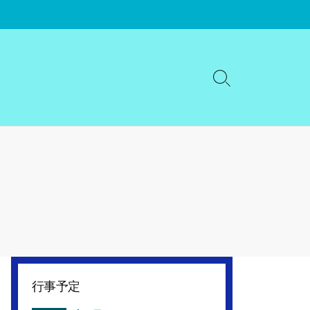
検
索
切
り
替
え
行事予定