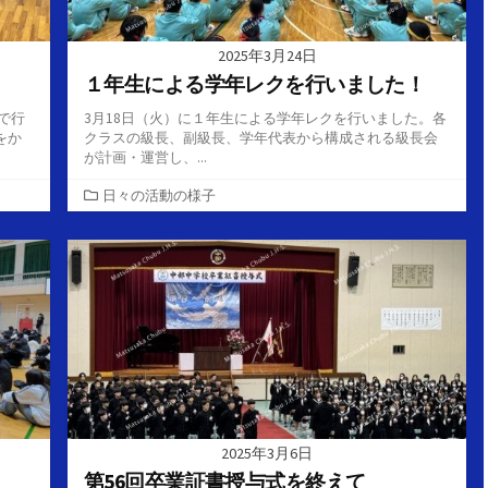
2025年3月24日
１年生による学年レクを行いました！
で行
3月18日（火）に１年生による学年レクを行いました。各
をか
クラスの級長、副級長、学年代表から構成される級長会
が計画・運営し、...
カ
日々の活動の様子
テ
ゴ
リ
ー
2025年3月6日
第56回卒業証書授与式を終えて