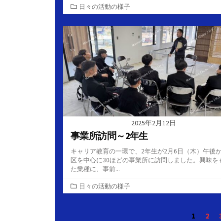
カ
日々の活動の様子
テ
ゴ
リ
ー
2025年2月12日
事業所訪問～2年生
キャリア教育の一環で、2年生が2月6日（木）午後
区を中心に30ほどの事業所に訪問しました。興味を
た業種に、事前...
カ
日々の活動の様子
テ
ゴ
投
1
2
リ