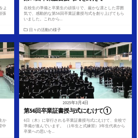
をよ
在校生の準備と卒業生の頑張りで、厳かな凛とした雰囲
頑張
気で、感動的な第56回卒業証書授与式を創り上げてもら
いました。これから...
カ
日々の活動の様子
テ
ゴ
リ
ー
2025年3月4日
第56回卒業証書授与式にむけて①
生か
6日（木）に挙行される卒業証書授与式にむけて、全校で
背中
準備が進んでいます。 （1年生と式練習）3年生代表から
卒業への思いを...