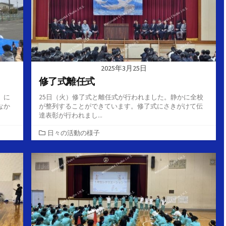
2025年3月25日
修了式離任式
」に
25日（火）修了式と離任式が行われました。静かに全校
なか
が整列することができています。修了式にさきがけて伝
達表彰が行われまし...
カ
日々の活動の様子
テ
ゴ
リ
ー