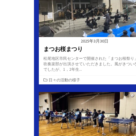
2025年3月30日
まつお桜まつり
松尾地区市民センターで開催された「まつお桜祭り
吹奏楽部が出演させていただきました。風がきつい
でしたが、1，2年生...
カ
日々の活動の様子
テ
ゴ
リ
ー