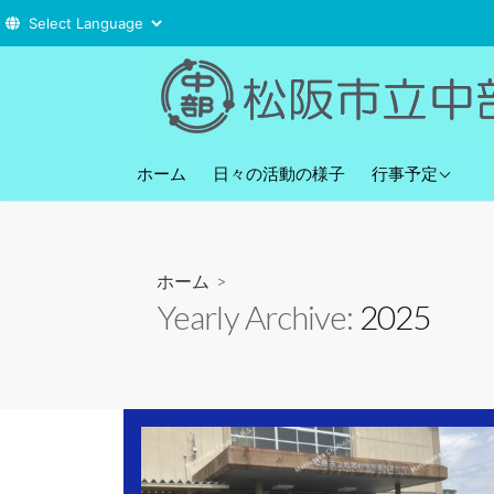
コ
ン
テ
ン
直近の行事予定
ツ
ホーム
日々の活動の様子
行事予定
へ
ス
キ
ホーム
>
ッ
Yearly Archive:
2025
プ