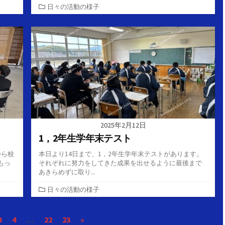
カ
日々の活動の様子
テ
ゴ
リ
ー
2025年2月12日
1，2年生学年末テスト
から校
本日より14日まで、1，2年生学年末テストがあります。
もっ
それぞれに努力をしてきた成果を出せるように最後まで
あきらめずに取り...
カ
日々の活動の様子
テ
ゴ
3
4
…
22
23
»
リ