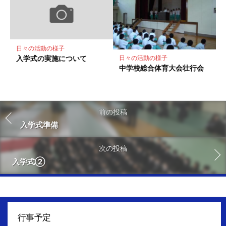
日々の活動の様子
入学式の実施について
日々の活動の様子
中学校総合体育大会壮行会
前の投稿
入学式準備
次の投稿
入学式②
行事予定