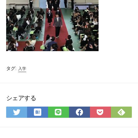
タグ:
入学
シェアする
は
Fee
Twitter
LINE
Facebook
Pocket
て
で
で
で
で
に
な
購
シ
シ
シ
保
ブ
読
ェ
ェ
ェ
存