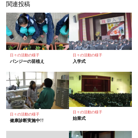
ッ
ア
ア
ア
関連投稿
ク
マ
ー
ク
に
保
存
日々の活動の様子
日々の活動の様子
パンジーの苗植え
入学式
日々の活動の様子
日々の活動の様子
始業式
健康診断実施中!!