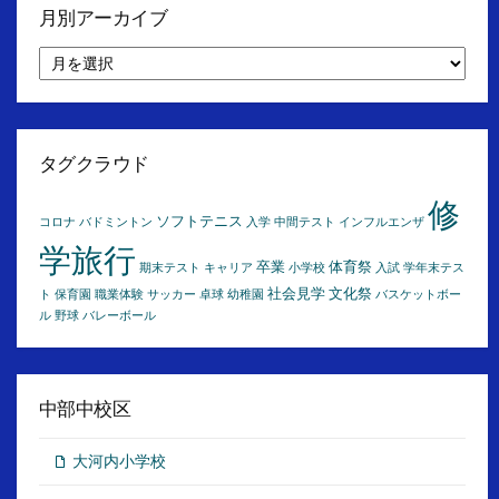
月別アーカイブ
月
別
ア
ー
カ
イ
タグクラウド
ブ
修
ソフトテニス
コロナ
バドミントン
入学
中間テスト
インフルエンザ
学旅行
卒業
体育祭
期末テスト
キャリア
小学校
入試
学年末テス
社会見学
文化祭
ト
保育園
職業体験
サッカー
卓球
幼稚園
バスケットボー
ル
野球
バレーボール
中部中校区
大河内小学校