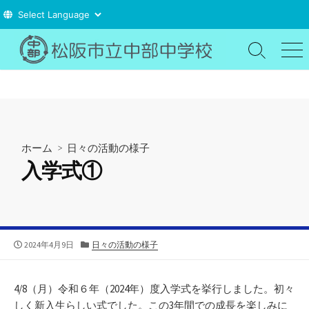
コ
ン
検
メ
索
ニ
テ
切
ュ
ン
り
ー
ツ
替
え
へ
ス
ホーム
>
日々の活動の様子
キ
入学式①
ッ
プ
公
カ
2024年4月9日
日々の活動の様子
開
テ
日
ゴ
リ
4/8（月）令和６年（2024年）度入学式を挙行しました。初々
ー
しく新入生らしい式でした。この3年間での成長を楽しみに