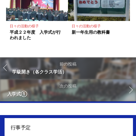
日々の活動の様子
日々の活動の様子
平成２２年度 入学式が行
新一年生用の教科書
われました
前の投稿
学級開き（各クラス学活）
次の投稿
入学式①
行事予定