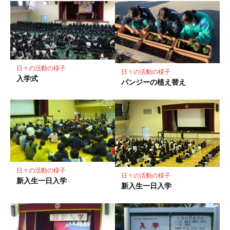
マ
ー
ク
に
保
存
日々の活動の様子
日々の活動の様子
入学式
パンジーの植え替え
日々の活動の様子
日々の活動の様子
新入生一日入学
新入生一日入学