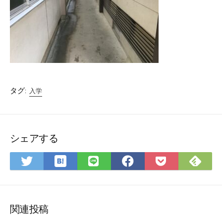
タグ:
入学
シェアする
は
Fee
Twitter
LINE
Facebook
Pocket
て
で
で
で
で
に
な
購
シ
シ
シ
保
ブ
読
ェ
ェ
ェ
存
ッ
ア
ア
ア
関連投稿
ク