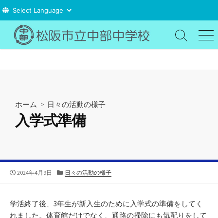
コ
ン
検
メ
索
ニ
テ
切
ュ
ン
り
ー
ツ
替
え
へ
ス
ホーム
>
日々の活動の様子
キ
入学式準備
ッ
プ
公
カ
2024年4月9日
日々の活動の様子
開
テ
日
ゴ
リ
学活終了後、3年生が新入生のために入学式の準備をしてく
ー
れました。体育館だけでなく、通路の掃除にも気配りをして