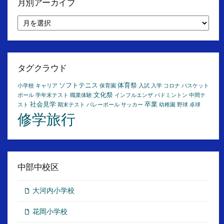
月別アーカイブ
月
別
ア
ー
カ
イ
タグクラウド
ブ
ソフトテニス
体育祭
小学校
キャリア
保育園
入試
入学
コロナ
バスケット
文化祭
ボール
学年末テスト
職業体験
インフルエンザ
バドミントン
中間テ
社会見学
卒業
スト
期末テスト
バレーボール
サッカー
幼稚園
野球
卓球
修学旅行
中部中校区
大河内小学校
花岡小学校