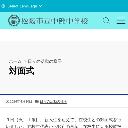
コ
ン
検
メ
索
ニ
テ
切
ュ
ン
り
ー
ツ
替
え
へ
ス
ホーム
>
日々の活動の様子
キ
対面式
ッ
プ
公
カ
2024年4月10日
日々の活動の様子
開
テ
日
ゴ
リ
９日（火）１限目。新入生を迎えて、在校生との対面式を行
ー
いました。在校生代表から歓迎の言葉、在校生による校歌披