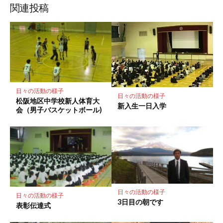
ッ
ア
ア
ア
関連投稿
ク
マ
ー
ク
に
保
存
日々の活動の様子
日々の活動の様子
松阪地区中学校新人体育大
新入生一日入学
会（男子バスケットボール)
日々の活動の様子
日々の活動の様子
3日目の朝です
表彰伝達式