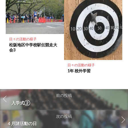
日々の活動の様子
松阪地区中学校駅伝競走大
会3
日々の活動の様子
1年 校外学習
前の投稿
入学式②
次の投稿
４月諸活動の日