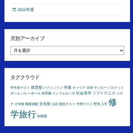
2021年度
月別アーカイブ
月
別
ア
ー
カ
イ
タグクラウド
ブ
体育祭
卒業
学年末テスト
バドミントン
キャリア
卓球
サッカー
バスケット
社会見学
ソフトテニス
ボール
バレーボール
保育園
インフルエンザ
コロ
修
文化祭
ナ
小学校
職業体験
入試
期末テスト
中間テスト
野球
入学
学旅行
幼稚園