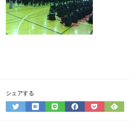
シェアする
は
Fee
Twitter
LINE
Facebook
Pocket
て
で
で
で
で
に
な
購
シ
シ
シ
保
ブ
読
ェ
ェ
ェ
存