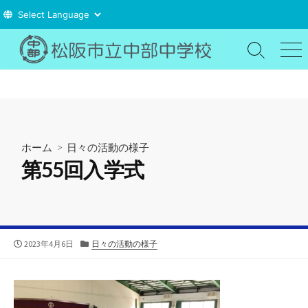
コ
ン
検
メ
索
ニ
テ
切
ュ
ン
り
ー
ツ
替
え
へ
ス
ホーム
>
日々の活動の様子
キ
第55回入学式
ッ
プ
公
カ
2023年4月6日
日々の活動の様子
開
テ
日
ゴ
リ
ー