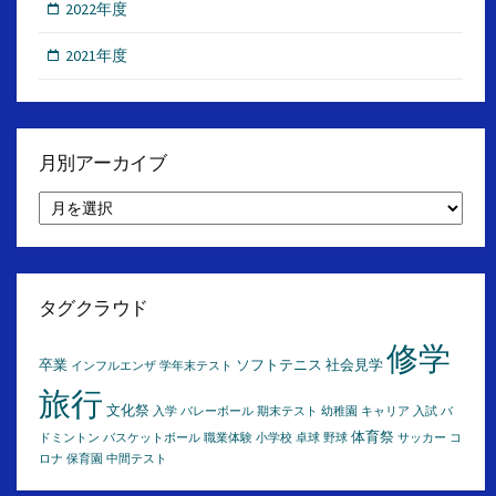
2022年度
2021年度
月別アーカイブ
月
別
ア
ー
カ
イ
タグクラウド
ブ
修学
卒業
ソフトテニス
社会見学
インフルエンザ
学年末テスト
旅行
文化祭
入学
バレーボール
期末テスト
幼稚園
キャリア
入試
バ
体育祭
ドミントン
バスケットボール
職業体験
小学校
卓球
野球
サッカー
コ
ロナ
保育園
中間テスト