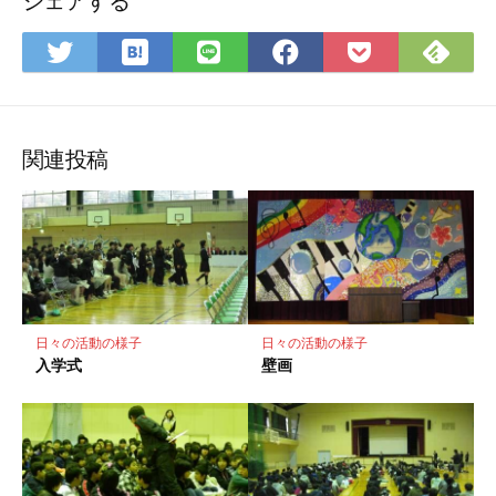
シェアする
は
Fee
Twitter
LINE
Facebook
Pocket
て
で
で
で
で
に
な
購
シ
シ
シ
保
ブ
読
ェ
ェ
ェ
存
ッ
ア
ア
ア
関連投稿
ク
マ
ー
ク
に
保
存
日々の活動の様子
日々の活動の様子
入学式
壁画