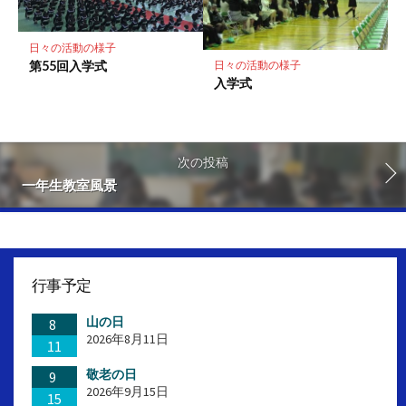
日々の活動の様子
第55回入学式
日々の活動の様子
入学式
次の投稿
一年生教室風景
行事予定
山の日
8
2026年8月11日
11
敬老の日
9
2026年9月15日
15