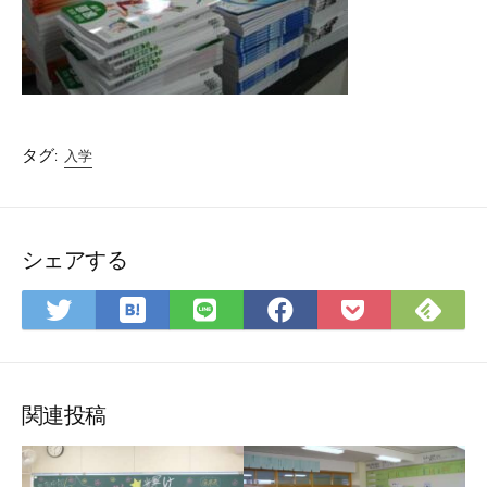
タグ:
入学
シェアする
は
Fee
Twitter
LINE
Facebook
Pocket
て
で
で
で
で
に
な
購
シ
シ
シ
保
ブ
読
ェ
ェ
ェ
存
ッ
ア
ア
ア
関連投稿
ク
マ