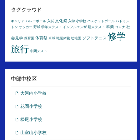
カ
イ
タグクラウド
ブ
文化祭
キャリア
バレーボール
入試
入学
小学校
バスケットボール
バドミン
卒業
社
トン
サッカー
野球
学年末テスト
インフルエンザ
期末テスト
コロナ
修学
会見学
体育祭
ソフトテニス
保育園
卓球
職業体験
幼稚園
旅行
中間テスト
中部中校区
大河内小学校
花岡小学校
松尾小学校
山室山小学校