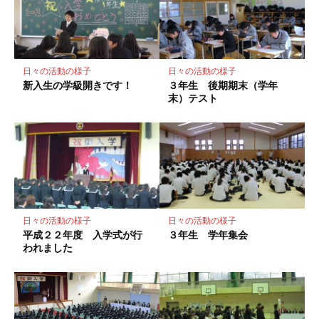
ー
ク
に
保
存
日々の活動の様子
日々の活動の様子
新入生の学級開きです！
３年生 後期期末（学年
末）テスト
日々の活動の様子
日々の活動の様子
平成２２年度 入学式が行
３年生 学年集会
われました