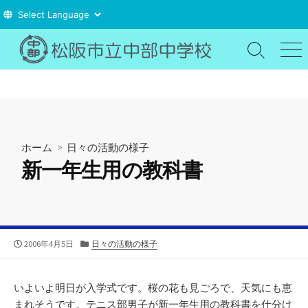
コ
ン
検
メ
索
ニ
テ
切
ュ
ン
り
ー
ツ
替
え
へ
ス
ホーム
>
日々の活動の様子
キ
新一年生用の教科書
ッ
プ
公
カ
2006年4月5日
日々の活動の様子
開
テ
日
ゴ
リ
いよいよ明日が入学式です。桜の花も見ごろで、天気にも恵
ー
まれそうです。テニス部男子が新一年生用の教科書を仕分け