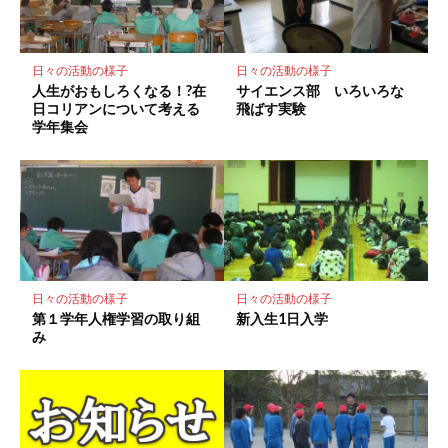
に
保
存
日々の活動の様子
日々の活動の様子
人生がおもしろくなる！?在
サイエンス部 いろいろな
日コリアンについて考える
飛ばす実験
学年集会
日々の活動の様子
日々の活動の様子
第１学年人権学習の取り組
新入生1日入学
み