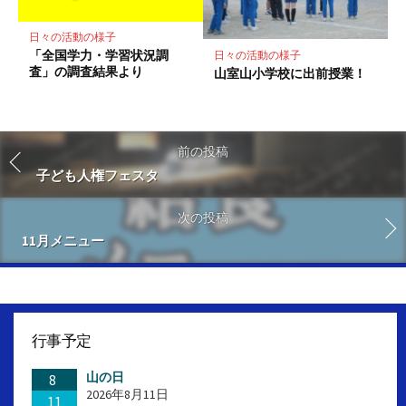
日々の活動の様子
「全国学力・学習状況調
日々の活動の様子
査」の調査結果より
山室山小学校に出前授業！
前の投稿
子ども人権フェスタ
次の投稿
11月メニュー
行事予定
山の日
8
2026年8月11日
11