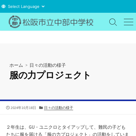
コ
ン
検
メ
索
ニ
テ
切
ュ
ン
り
ー
ツ
替
え
へ
ス
ホーム
>
日々の活動の様子
キ
服の力プロジェクト
ッ
プ
公
カ
2024年10月18日
日々の活動の様子
開
テ
日
ゴ
リ
２年生は、GU・ユニクロとタイアップして、難民の子ども
ー
たちに服を届ける「服の力プロジェクト」の活動をしていま