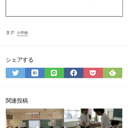
タグ:
小学校
シェアする
は
Fee
Twitter
LINE
Facebook
Pocket
て
で
で
で
で
に
な
購
シ
シ
シ
保
ブ
読
ェ
ェ
ェ
存
ッ
ア
ア
ア
関連投稿
ク
マ
ー
ク