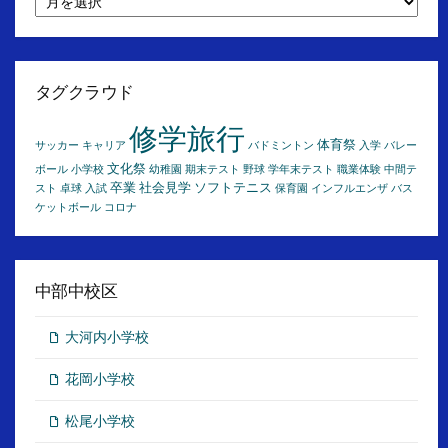
別
ア
ー
カ
イ
タグクラウド
ブ
修学旅行
体育祭
サッカー
キャリア
バドミントン
入学
バレー
文化祭
ボール
小学校
幼稚園
期末テスト
野球
学年末テスト
職業体験
中間テ
卒業
社会見学
ソフトテニス
スト
卓球
入試
保育園
インフルエンザ
バス
ケットボール
コロナ
中部中校区
大河内小学校
花岡小学校
松尾小学校