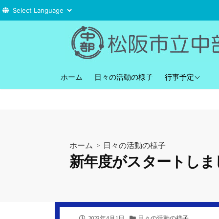
コ
ン
テ
ン
直近の行事予定
ツ
ホーム
日々の活動の様子
行事予定
へ
ス
キ
ッ
プ
ホーム
>
日々の活動の様子
新年度がスタートしま
公
カ
2023年4月1日
日々の活動の様子