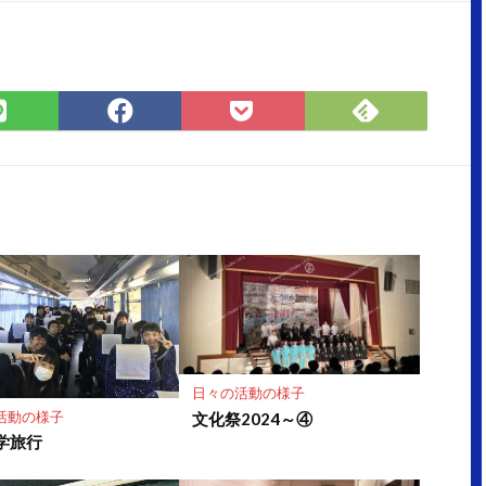
Feedly
LINE
Facebook
Pocket
で
で
で
に
購
シ
シ
保
読
ェ
ェ
存
ア
ア
日々の活動の様子
活動の様子
文化祭2024～④
学旅行