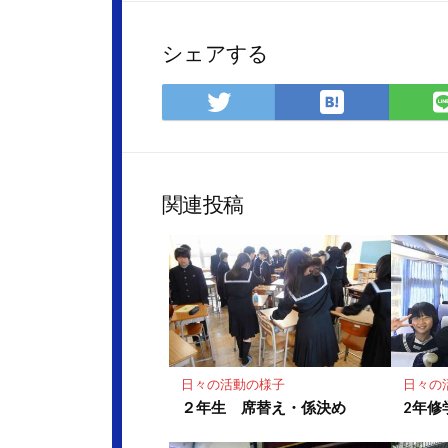
シェアする
は
Twitter
て
で
な
シ
ブ
ェ
ッ
ア
関連投稿
ク
マ
ー
ク
に
保
存
日々の活動の様子
日々の
２年生 席替え・係決め
2年修