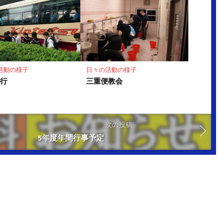
活動の様子
日々の活動の様子
旅行
三重便教会
次の投稿
5年度年間行事予定