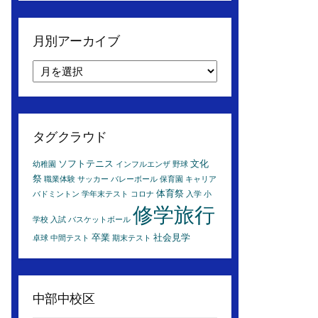
月別アーカイブ
月
別
ア
ー
カ
タグクラウド
イ
ブ
ソフトテニス
文化
幼稚園
インフルエンザ
野球
祭
職業体験
サッカー
バレーボール
保育園
キャリア
体育祭
バドミントン
学年末テスト
コロナ
入学
小
修学旅行
学校
入試
バスケットボール
卒業
社会見学
卓球
中間テスト
期末テスト
中部中校区