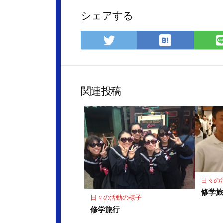
シェアする
は
Twitter
て
で
な
シ
ブ
ェ
ッ
ア
関連投稿
ク
マ
ー
ク
に
保
存
日々の
修学旅
日々の活動の様子
修学旅行