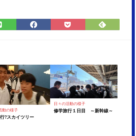
Feedly
LINE
Facebook
Pocket
で
で
で
に
購
シ
シ
保
読
ェ
ェ
存
ア
ア
日々の活動の様子
活動の様子
修学旅行１日目 ～新幹線～
行?スカイツリー