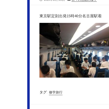
開
テ
日
ゴ
リ
東京駅定刻出発15時40分名古屋駅着
ー
タグ:
修学旅行