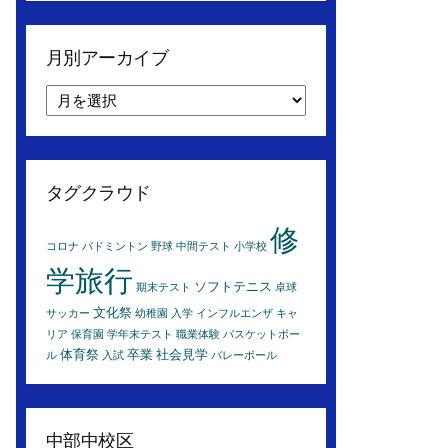
月別アーカイブ
月
別
ア
ー
カ
タグクラウド
イ
ブ
修
コロナ
バドミントン
野球
中間テスト
小学校
学旅行
ソフトテニス
期末テスト
卓球
文化祭
サッカー
幼稚園
入学
インフルエンザ
キャ
リア
保育園
学年末テスト
職業体験
バスケットボー
体育祭
卒業
社会見学
ル
入試
バレーボール
中部中校区