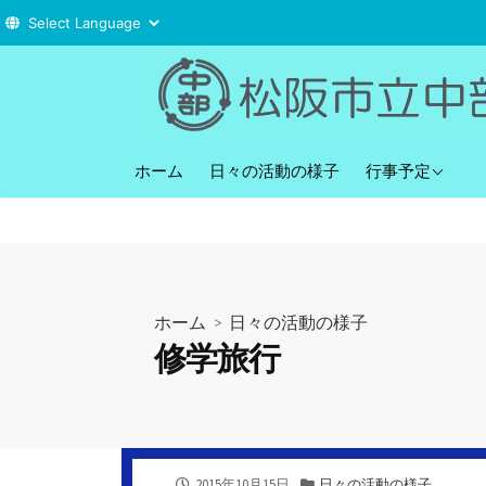
コ
ン
テ
ン
直近の行事予定
ツ
ホーム
日々の活動の様子
行事予定
へ
ス
キ
ッ
プ
ホーム
>
日々の活動の様子
修学旅行
公
カ
2015年10月15日
日々の活動の様子