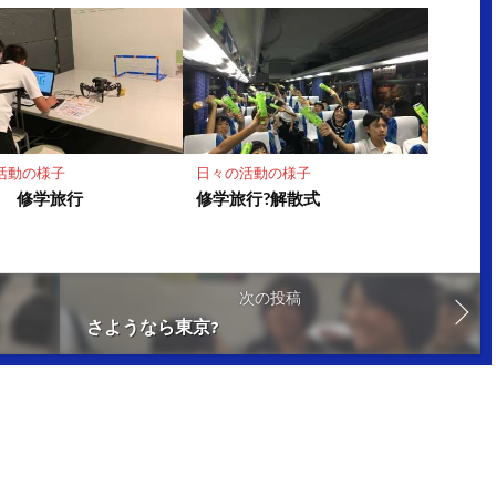
活動の様子
日々の活動の様子
生 修学旅行
修学旅行?解散式
次の投稿
さようなら東京?