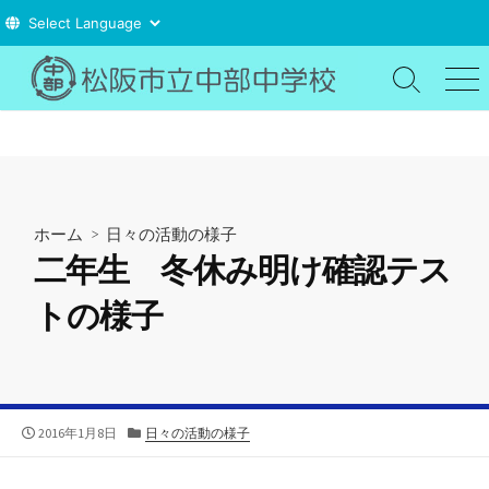
コ
ン
検
メ
索
ニ
テ
切
ュ
ン
り
ー
ツ
替
え
へ
ス
ホーム
>
日々の活動の様子
キ
二年生 冬休み明け確認テス
ッ
プ
トの様子
公
カ
2016年1月8日
日々の活動の様子
開
テ
日
ゴ