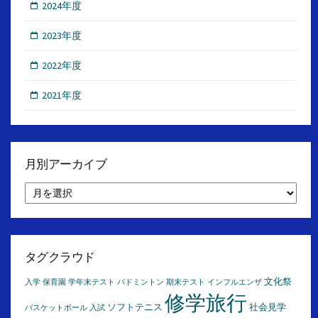
2024年度
2023年度
2022年度
2021年度
月別アーカイブ
月
別
ア
ー
カ
イ
タグクラウド
ブ
文化祭
入学
保育園
学年末テスト
バドミントン
期末テスト
インフルエンザ
修学旅行
ソフトテニス
社会見学
バスケットボール
入試