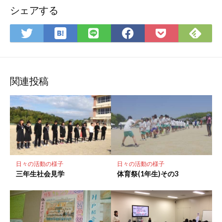
シェアする
は
Fee
Twitter
LINE
Facebook
Pocket
て
で
で
で
で
に
な
購
シ
シ
シ
保
ブ
読
ェ
ェ
ェ
存
ッ
ア
ア
ア
関連投稿
ク
マ
ー
ク
に
保
存
日々の活動の様子
日々の活動の様子
三年生社会見学
体育祭(1年生)その3