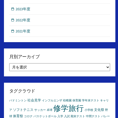
2023年度
2022年度
2021年度
月別アーカイブ
月
別
ア
ー
カ
イ
タグクラウド
ブ
社会見学
バドミントン
インフルエンザ
幼稚園
保育園
学年末テスト
キャリ
修学旅行
ソフトテニス
文化祭
ア
サッカー
卓球
小学校
野
体育祭
球
コロナ
バスケットボール
入学
入試
期末テスト
中間テスト
バレー