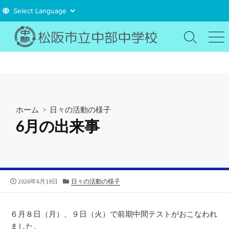
コ
ン
検
メ
索
ニ
テ
切
ュ
ン
り
ー
ツ
替
え
へ
ス
ホーム
>
日々の活動の様子
キ
6月の出来事
ッ
プ
公
カ
2026年6月19日
日々の活動の様子
開
テ
日
ゴ
リ
６月８日（月）、９日（火）で前期中間テストがおこなわれ
ー
ました。