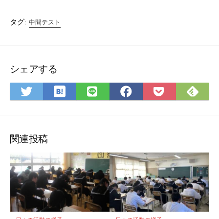
タグ:
中間テスト
シェアする
は
Fee
Twitter
LINE
Facebook
Pocket
て
で
で
で
で
に
な
購
シ
シ
シ
保
ブ
読
ェ
ェ
ェ
存
ッ
ア
ア
ア
関連投稿
ク
マ
ー
ク
に
保