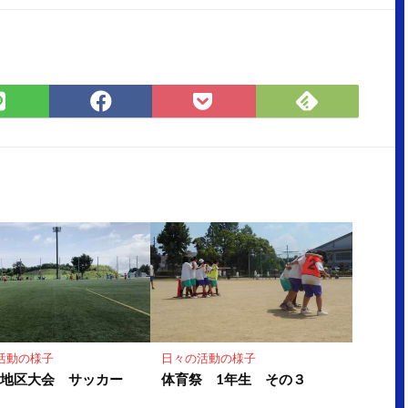
Feedly
LINE
Facebook
Pocket
で
で
で
に
購
シ
シ
保
読
ェ
ェ
存
ア
ア
活動の様子
日々の活動の様子
連地区大会 サッカー
体育祭 1年生 その３