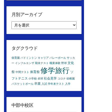
月別アーカイブ
月
別
ア
ー
カ
タグクラウド
イ
ブ
保育園
バドミントン
キャリア
バレーボール
サッカ
文化
ー
インフルエンザ
期末テスト
職業体験
野球
修学旅行
祭
体育祭
ソ
中間テスト
フトテニス
社会見学
小学校
卓球
コロナ
幼稚園
卒業
バスケットボール
入試
学年末テスト
入学
中部中校区