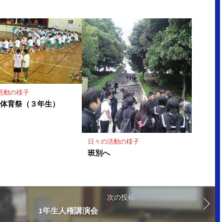
活動の様子
別体育祭（３年生）
日々の活動の様子
班別へ
次の投稿
1年生人権講演会