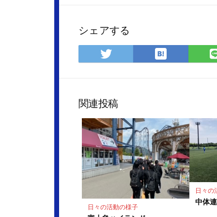
シェアする
は
Twitter
て
で
な
シ
ブ
ェ
ッ
ア
関連投稿
ク
マ
ー
ク
に
保
存
日々の
中体
日々の活動の様子