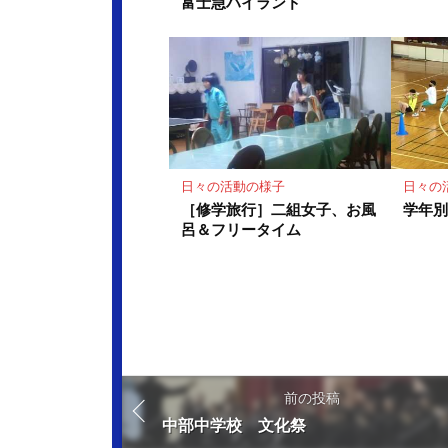
富士急ハイランド
日々の活動の様子
日々の
［修学旅行］二組女子、お風
学年
呂＆フリータイム
前の投稿
中部中学校 文化祭