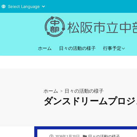
コ
ン
テ
ン
直近の行事予定
ツ
ホーム
日々の活動の様子
行事予定
へ
ス
キ
ッ
プ
ホーム
>
日々の活動の様子
ダンスドリームプロジ
公
カ
2026年1月23日
日々の活動の様子