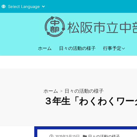
コ
ン
テ
ン
直近の行事予定
ツ
ホーム
日々の活動の様子
行事予定
へ
ス
キ
ッ
プ
ホーム
>
日々の活動の様子
３年生「わくわくワー
公
カ
2025年5月15日
日々の活動の様子