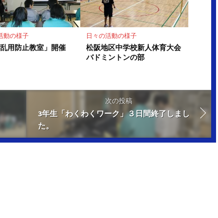
活動の様子
日々の活動の様子
物乱用防止教室」開催
松阪地区中学校新人体育大会
バドミントンの部
次の投稿
3年生「わくわくワーク」３日間終了しまし
た。