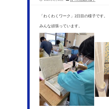
開
テ
日
ゴ
リ
「わくわくワーク」2日目の様子です。
ー
みんな頑張っています。