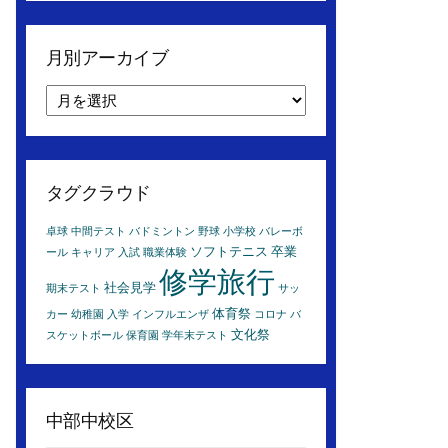
月別アーカイブ
月
別
ア
ー
カ
タグクラウド
イ
ブ
卓球
中間テスト
バドミントン
野球
小学校
バレーボ
ソフトテニス
卒業
ール
キャリア
入試
職業体験
修学旅行
社会見学
期末テスト
サッ
体育祭
カー
幼稚園
入学
インフルエンザ
コロナ
バ
文化祭
スケットボール
保育園
学年末テスト
中部中校区