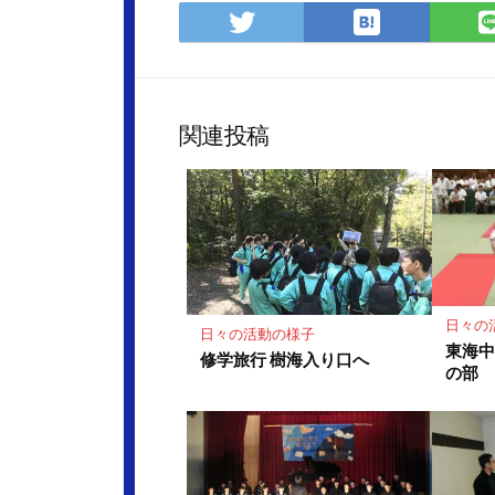
は
Twitter
て
で
な
シ
ブ
ェ
ッ
ア
関連投稿
ク
マ
ー
ク
に
保
存
日々の
日々の活動の様子
東海
修学旅行 樹海入り口へ
の部