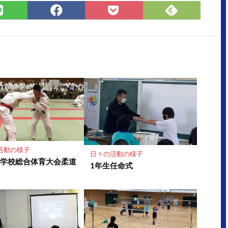
Feedly
LINE
Facebook
Pocket
で
で
で
に
購
シ
シ
保
読
ェ
ェ
存
ア
ア
活動の様子
日々の活動の様子
中学校総合体育大会柔道
1年生任命式