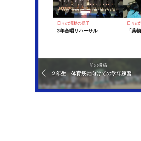
日々の活動の様子
日々の
3年合唱リハーサル
「薬
前の投稿
２年生 体育祭に向けての学年練習