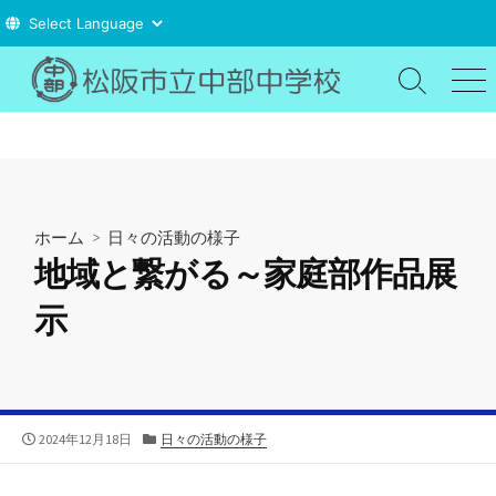
コ
ン
検
メ
索
ニ
テ
切
ュ
ン
り
ー
ツ
替
え
へ
ス
ホーム
>
日々の活動の様子
キ
地域と繋がる～家庭部作品展
ッ
プ
示
公
カ
2024年12月18日
日々の活動の様子
開
テ
日
ゴ