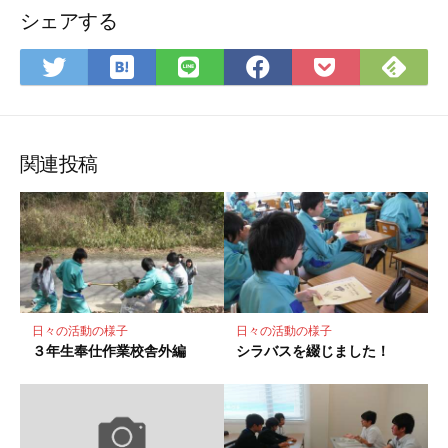
シェアする
は
Fee
Twitter
LINE
Facebook
Pocket
て
で
で
で
で
に
な
購
シ
シ
シ
保
ブ
読
ェ
ェ
ェ
存
ッ
ア
ア
ア
関連投稿
ク
マ
ー
ク
に
保
存
日々の活動の様子
日々の活動の様子
３年生奉仕作業校舎外編
シラバスを綴じました！