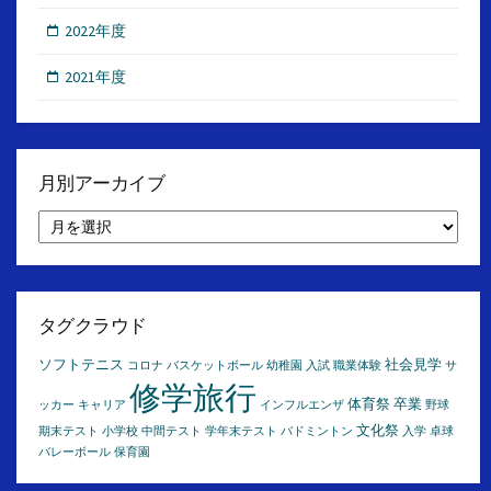
2022年度
2021年度
月別アーカイブ
月
別
ア
ー
カ
イ
タグクラウド
ブ
ソフトテニス
社会見学
コロナ
バスケットボール
幼稚園
入試
職業体験
サ
修学旅行
体育祭
卒業
ッカー
キャリア
インフルエンザ
野球
文化祭
期末テスト
小学校
中間テスト
学年末テスト
バドミントン
入学
卓球
バレーボール
保育園