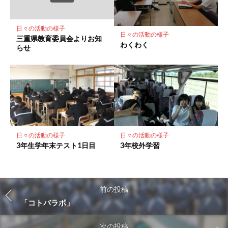
日々の活動の様子
日々の活動の様子
三重県教育委員会よりお知
わくわく
らせ
日々の活動の様子
日々の活動の様子
3年生学年末テスト1日目
3年校外学習
前の投稿
「コトバラボ」
次の投稿