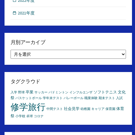
2022年度
2021年度
月別アーカイブ
月
別
ア
ー
カ
イ
タグクラウド
ブ
卒業
ソフトテニス
文化
入学
野球
サッカー
バドミントン
インフルエンザ
祭
バスケットボール
学年末テスト
バレーボール
職業体験
期末テスト
入試
修学旅行
社会見学
体育
中間テスト
幼稚園
キャリア
保育園
祭
小学校
卓球
コロナ