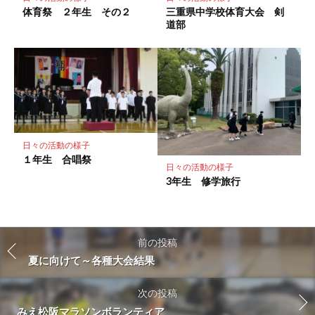
体育祭 ２年生 その２
三重県中学校体育大会 剣
道部
日々の活動の様子
１年生 合唱祭
日々の活動の様子
3年生 修学旅行
前の投稿
夏に向けて～各種大会結果
次の投稿
みえ松阪マラソンボランティア