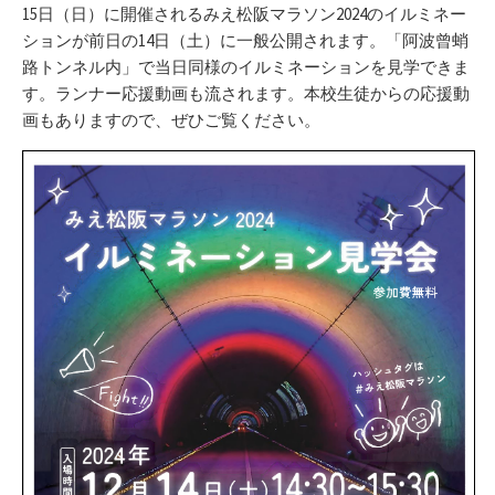
リ
15日（日）に開催されるみえ松阪マラソン2024のイルミネー
ー
ションが前日の14日（土）に一般公開されます。「阿波曾蛸
路トンネル内」で当日同様のイルミネーションを見学できま
す。ランナー応援動画も流されます。本校生徒からの応援動
画もありますので、ぜひご覧ください。