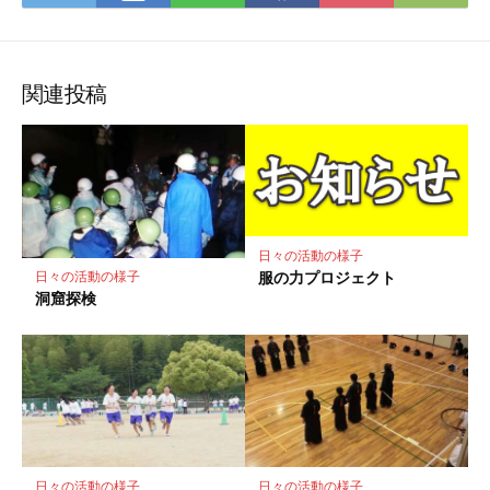
て
で
で
で
で
に
な
購
シ
シ
シ
保
ブ
読
ェ
ェ
ェ
存
ッ
ア
ア
ア
関連投稿
ク
マ
ー
ク
に
保
日々の活動の様子
存
服の力プロジェクト
日々の活動の様子
洞窟探検
日々の活動の様子
日々の活動の様子