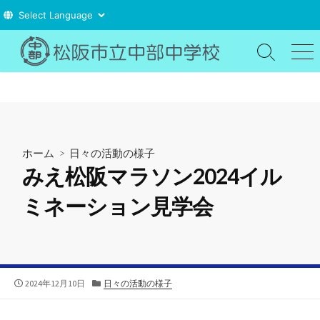
コ
ン
検
メ
索
ニ
テ
切
ュ
ン
り
ー
ツ
替
え
へ
ス
ホーム
>
日々の活動の様子
キ
みえ松阪マラソン2024イル
ッ
プ
ミネーション見学会
公
カ
2024年12月10日
日々の活動の様子
開
テ
日
ゴ