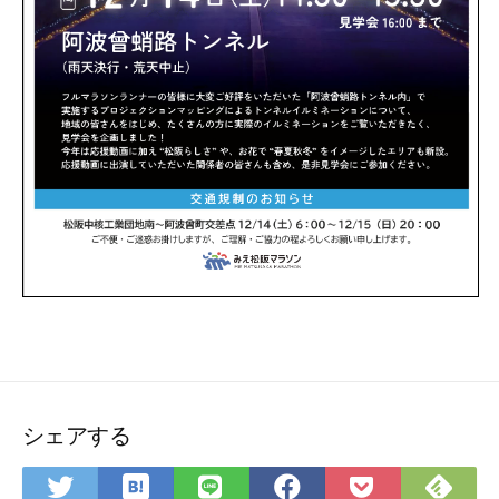
シェアする
は
Fee
Twitter
LINE
Facebook
Pocket