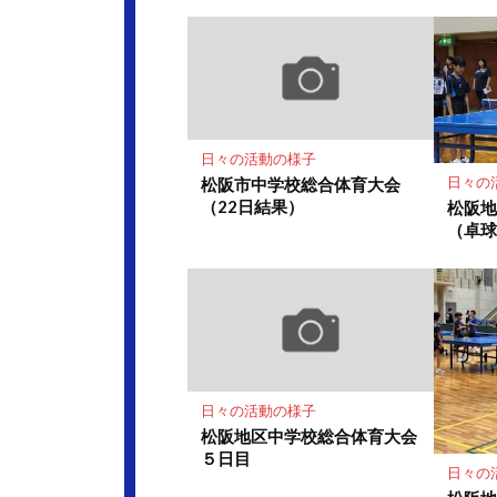
ク
マ
ー
ク
に
保
存
日々の活動の様子
日々の
松阪市中学校総合体育大会
（22日結果）
松阪
（卓
日々の活動の様子
松阪地区中学校総合体育大会
５日目
日々の