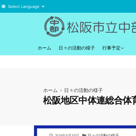
コ
ン
テ
ン
直近の行事予定
ツ
ホーム
日々の活動の様子
行事予定
へ
ス
キ
ッ
プ
ホーム
>
日々の活動の様子
松阪地区中体連総合体
公
カ
2024年6月30日
日々の活動の様子