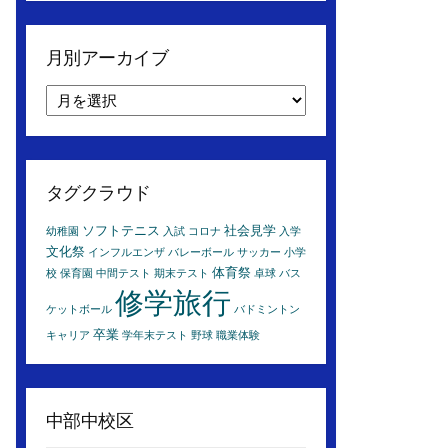
月別アーカイブ
月
別
ア
ー
カ
タグクラウド
イ
ブ
ソフトテニス
社会見学
幼稚園
入試
コロナ
入学
文化祭
インフルエンザ
バレーボール
サッカー
小学
体育祭
校
保育園
中間テスト
期末テスト
卓球
バス
修学旅行
ケットボール
バドミントン
卒業
キャリア
学年末テスト
野球
職業体験
中部中校区