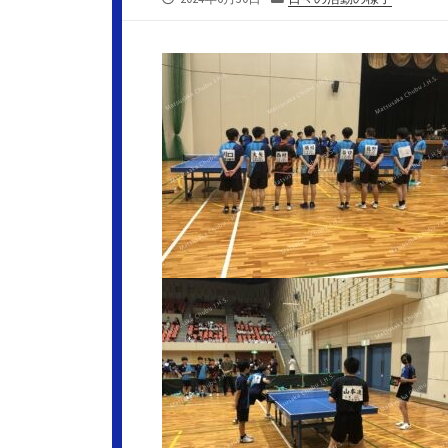
開
テ
日
ゴ
リ
ー