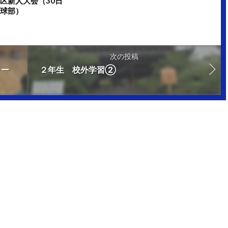
地区新人大会（30日
卓球部）
次の投稿
レー
２年生 校外学習②