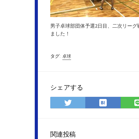
男子卓球部団体予選2日目、二次リーグ
ました！
タグ:
卓球
シェアする
は
Twitter
て
で
な
シ
ブ
ェ
ッ
ア
関連投稿