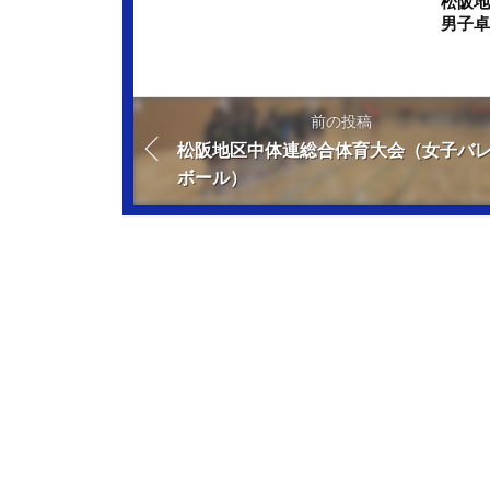
松阪
男子
前の投稿
松阪地区中体連総合体育大会（女子バ
ボール）