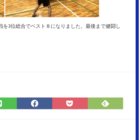
戦を3位総合でベスト８になりました。最後まで健闘し
Feedly
LINE
Facebook
Pocket
で
で
で
に
購
シ
シ
保
読
ェ
ェ
存
ア
ア