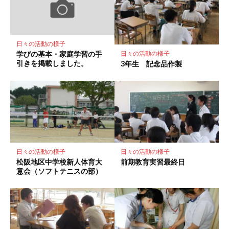
ー
ク
に
保
日々の活動の様子
存
学びの基本・家庭学習の手
日々の活動の様子
引きを掲載しました。
3年生 記念品作製
日々の活動の様子
日々の活動の様子
松阪地区中学校新人体育大
前期教育実習最終日
意会（ソフトテニスの部）