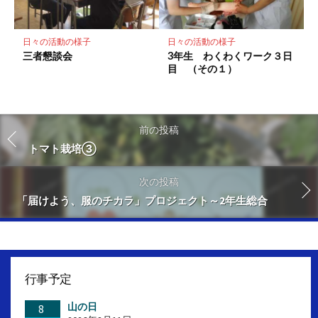
日々の活動の様子
日々の活動の様子
三者懇談会
3年生 わくわくワーク３日
目 （その１）
前の投稿
トマト栽培③
次の投稿
「届けよう、服のチカラ」プロジェクト～2年生総合
行事予定
山の日
8