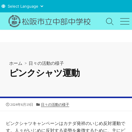
コ
ン
検
メ
索
ニ
テ
切
ュ
ン
り
ー
ツ
替
え
へ
ス
ホーム
>
日々の活動の様子
キ
ピンクシャツ運動
ッ
プ
公
カ
2024年6月19日
日々の活動の様子
開
テ
日
ゴ
リ
ピンクシャツキャンペーンはカナダ発祥のいじめ反対運動で
ー
す。人々がいじめに反対する姿勢を象徴するために、主にピ