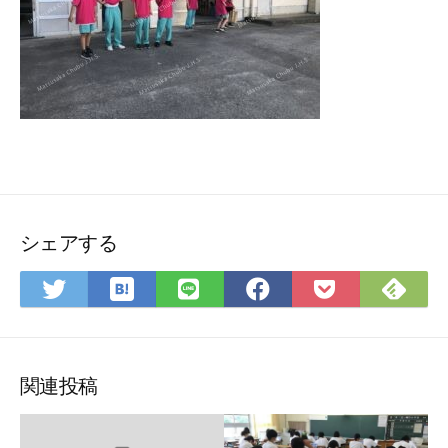
シェアする
は
Fee
Twitter
LINE
Facebook
Pocket
て
で
で
で
で
に
な
購
シ
シ
シ
保
ブ
読
ェ
ェ
ェ
存
ッ
ア
ア
ア
関連投稿
ク
マ