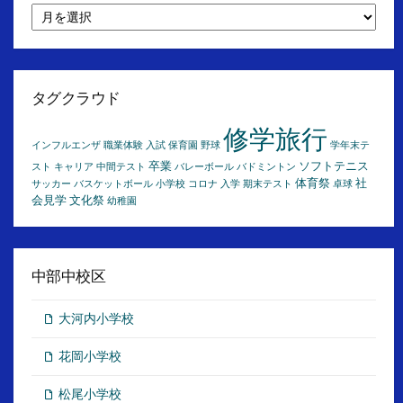
月
別
ア
ー
カ
イ
タグクラウド
ブ
修学旅行
インフルエンザ
職業体験
入試
保育園
野球
学年末テ
卒業
ソフトテニス
スト
キャリア
中間テスト
バレーボール
バドミントン
体育祭
社
サッカー
バスケットボール
小学校
コロナ
入学
期末テスト
卓球
会見学
文化祭
幼稚園
中部中校区
大河内小学校
花岡小学校
松尾小学校