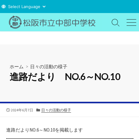
コ
ン
検
メ
索
ニ
テ
切
ュ
ン
り
ー
ツ
替
え
へ
ス
ホーム
>
日々の活動の様子
キ
進路だより NO.6～NO.10
ッ
プ
公
カ
2024年6月7日
日々の活動の様子
開
テ
日
ゴ
リ
進路だよりNO.6～NO.10を掲載します
ー