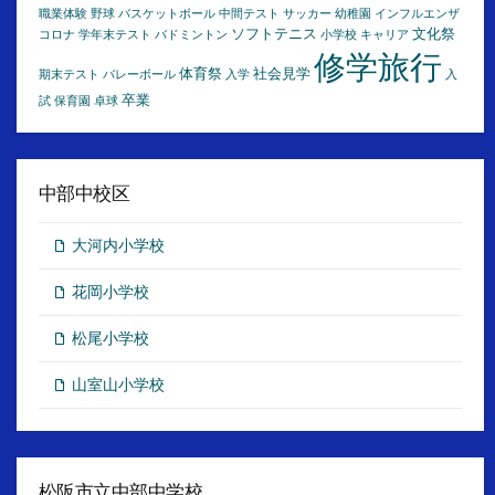
職業体験
野球
バスケットボール
中間テスト
サッカー
幼稚園
インフルエンザ
ソフトテニス
文化祭
コロナ
学年末テスト
バドミントン
小学校
キャリア
修学旅行
体育祭
社会見学
期末テスト
バレーボール
入学
入
卒業
試
保育園
卓球
中部中校区
大河内小学校
花岡小学校
松尾小学校
山室山小学校
松阪市立中部中学校