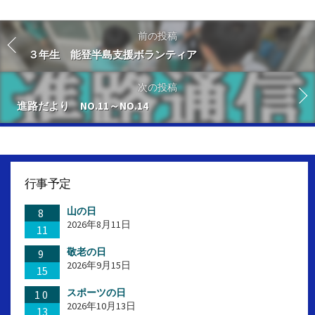
前の投稿
３年生 能登半島支援ボランティア
次の投稿
進路だより NO.11～NO.14
行事予定
山の日
8
2026年8月11日
11
敬老の日
9
2026年9月15日
15
スポーツの日
10
2026年10月13日
13