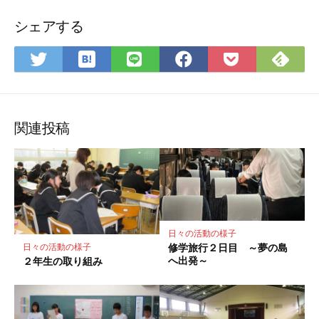
シェアする
は
Fee
Twitter
LINE
Facebook
Pocket
て
で
で
で
で
に
な
購
シ
シ
シ
保
ブ
読
ェ
ェ
ェ
存
ッ
ア
ア
ア
関連投稿
ク
マ
ー
ク
に
保
日々の活動の様子
存
修学旅行２日目 ～夢の島
日々の活動の様子
へ出発～
２年生の取り組み