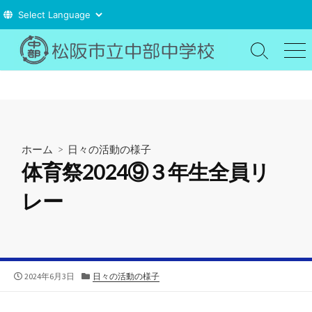
コ
ン
検
メ
索
ニ
テ
切
ュ
ン
り
ー
ツ
替
え
へ
ス
ホーム
>
日々の活動の様子
キ
体育祭2024⑨３年生全員リ
ッ
プ
レー
公
カ
2024年6月3日
日々の活動の様子
開
テ
日
ゴ