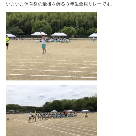
リ
いよいよ体育祭の最後を飾る３年生全員リレーです。
ー