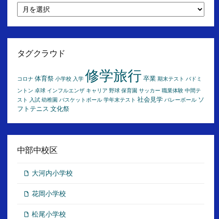
月
別
ア
ー
カ
イ
タグクラウド
ブ
修学旅行
体育祭
卒業
コロナ
小学校
入学
期末テスト
バドミ
ントン
卓球
インフルエンザ
キャリア
野球
保育園
サッカー
職業体験
中間テ
社会見学
ソ
スト
入試
幼稚園
バスケットボール
学年末テスト
バレーボール
フトテニス
文化祭
中部中校区
大河内小学校
花岡小学校
松尾小学校