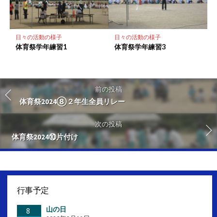
日々の活動の様子
日々の活動の様子
体育祭学年練習1
体育祭学年練習3
前の投稿
体育祭2024⑧２年生全員リレー
次の投稿
体育祭2024⑩片付け
行事予定
山の日
8