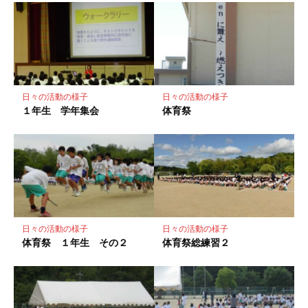
マ
ー
ク
に
保
存
日々の活動の様子
日々の活動の様子
１年生 学年集会
体育祭
日々の活動の様子
日々の活動の様子
体育祭 １年生 その２
体育祭総練習２