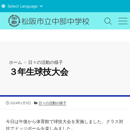
コ
ン
検
メ
索
ニ
テ
切
ュ
ン
り
ー
ツ
替
え
へ
ス
ホーム
>
日々の活動の様子
キ
３年生球技大会
ッ
プ
公
カ
2024年2月9日
日々の活動の様子
開
テ
日
ゴ
リ
今日は午後から体育館で球技大会を実施しました。クラス対
ー
抗でドッジボールを楽しみました。