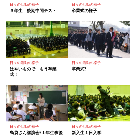
存
日々の活動の様子
日々の活動の様子
３年生 後期中間テスト
卒業式の様子
日々の活動の様子
日々の活動の様子
はやいもので もう卒業
卒業式?
式！
日々の活動の様子
日々の活動の様子
島袋さん講演会?１年生事後
新入生１日入学