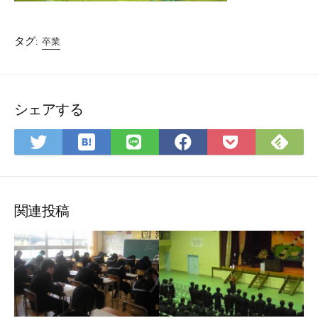
タグ:
卒業
シェアする
は
Fee
Twitter
LINE
Facebook
Pocket
て
で
で
で
で
に
な
購
シ
シ
シ
保
ブ
読
ェ
ェ
ェ
存
ッ
ア
ア
ア
関連投稿
ク
マ
ー
ク
に
保