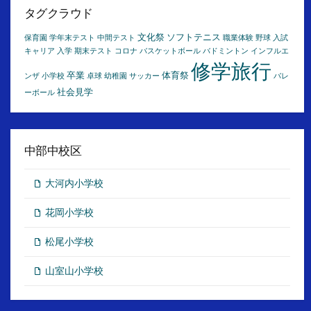
イ
タグクラウド
ブ
文化祭
ソフトテニス
保育園
学年末テスト
中間テスト
職業体験
野球
入試
キャリア
入学
期末テスト
コロナ
バスケットボール
バドミントン
インフルエ
修学旅行
卒業
体育祭
ンザ
小学校
卓球
幼稚園
サッカー
バレ
社会見学
ーボール
中部中校区
大河内小学校
花岡小学校
松尾小学校
山室山小学校