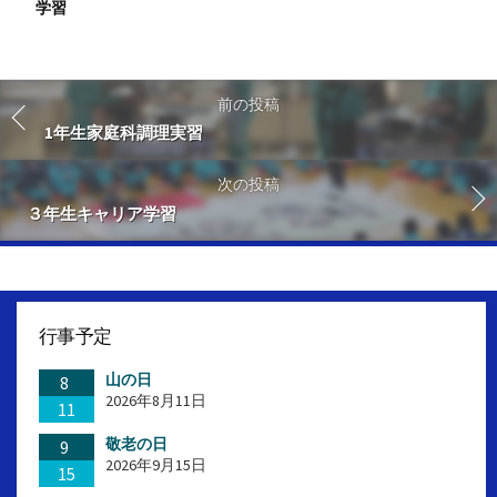
学習
前の投稿
1年生家庭科調理実習
次の投稿
３年生キャリア学習
行事予定
山の日
8
2026年8月11日
11
敬老の日
9
2026年9月15日
15