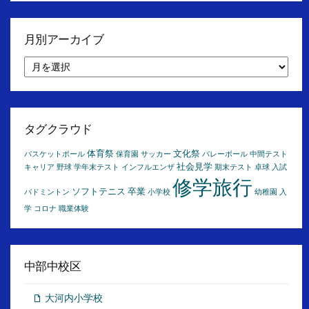
月別アーカイブ
月
別
ア
ー
カ
イ
タグクラウド
ブ
体育祭
文化祭
バスケットボール
保育園
サッカー
バレーボール
中間テスト
社会見学
キャリア
野球
学年末テスト
インフルエンザ
期末テスト
卓球
入試
修学旅行
ソフトテニス
卒業
バドミントン
小学校
幼稚園
入
学
コロナ
職業体験
中部中校区
大河内小学校