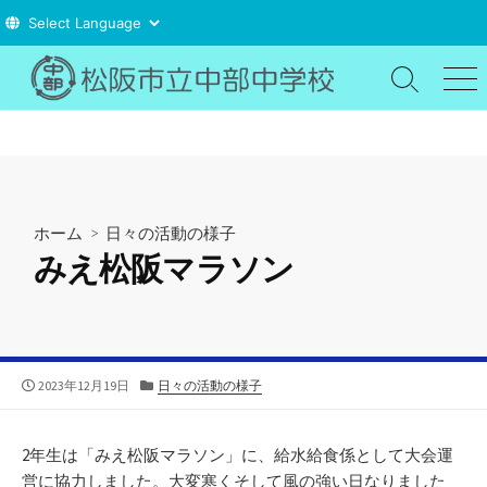
コ
ン
検
メ
索
ニ
テ
切
ュ
ン
り
ー
ツ
替
え
へ
ス
ホーム
>
日々の活動の様子
キ
みえ松阪マラソン
ッ
プ
公
カ
2023年12月19日
日々の活動の様子
開
テ
日
ゴ
リ
2年生は「みえ松阪マラソン」に、給水給食係として大会運
ー
営に協力しました。大変寒くそして風の強い日なりました