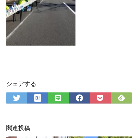
シェアする
は
Fee
Twitter
LINE
Facebook
Pocket
て
で
で
で
で
に
な
購
シ
シ
シ
保
ブ
読
ェ
ェ
ェ
存
ッ
ア
ア
ア
関連投稿
ク