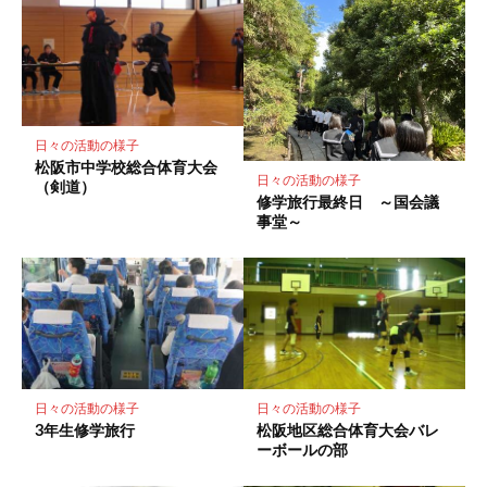
マ
ー
ク
に
保
存
日々の活動の様子
松阪市中学校総合体育大会
日々の活動の様子
（剣道）
修学旅行最終日 ～国会議
事堂～
日々の活動の様子
日々の活動の様子
3年生修学旅行
松阪地区総合体育大会バレ
ーボールの部