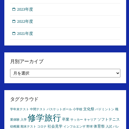
2023年度
2022年度
2021年度
月別アーカイブ
月
別
ア
ー
カ
イ
タグクラウド
ブ
文化祭
学年末テスト
中間テスト
バスケットボール
小学校
バドミントン
職
修学旅行
卒業
ソフトテニス
業体験
入学
サッカー
キャリア
社会見学
体育祭
幼稚園
期末テスト
コロナ
インフルエンザ
野球
入試
バレ