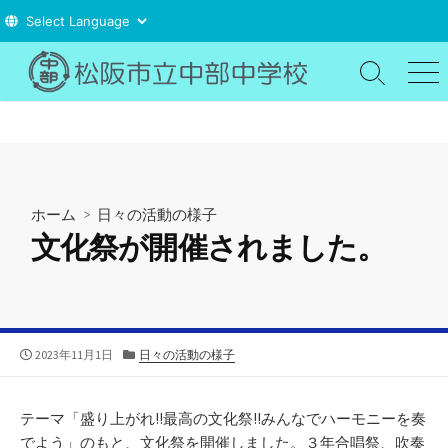
コ
ン
検
メ
索
ニ
テ
切
ュ
ン
り
ー
ツ
替
え
へ
ス
ホーム
>
日々の活動の様子
キ
文化祭が開催されました。
ッ
プ
公
カ
2023年11月1日
日々の活動の様子
開
テ
日
ゴ
リ
テーマ「盛り上がれ!!最高の文化祭!!みんなでハーモニーを奏
ー
でよう」のもと、文化祭を開催しました。３年合唱祭、吹奏