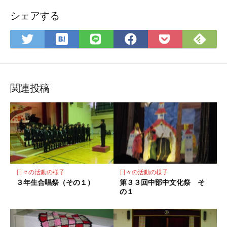
シェアする
は
Fee
Twitter
LINE
Facebook
Pocket
て
で
で
で
で
に
な
購
シ
シ
シ
保
ブ
読
ェ
ェ
ェ
存
ッ
ア
ア
ア
関連投稿
ク
マ
ー
ク
に
保
存
日々の活動の様子
日々の活動の様子
３年生合唱祭（その１）
第３３回中部中文化祭 そ
の１