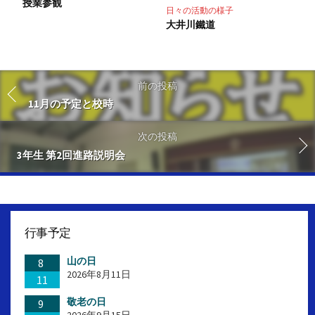
授業参観
日々の活動の様子
大井川鐵道
前の投稿
11月の予定と校時
次の投稿
3年生 第2回進路説明会
行事予定
山の日
8
2026年8月11日
11
敬老の日
9
2026年9月15日