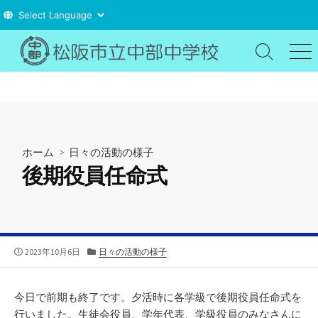
コ
ン
検
メ
索
ニ
テ
切
ュ
ン
り
ー
ツ
替
え
へ
ス
ホーム
>
日々の活動の様子
キ
後期役員任命式
ッ
プ
公
カ
2023年10月6日
日々の活動の様子
開
テ
日
ゴ
リ
今日で前期も終了です。夕活時に各学級で後期役員任命式を
ー
行いました。生徒会役員、学年代表、学級役員のみなさんに