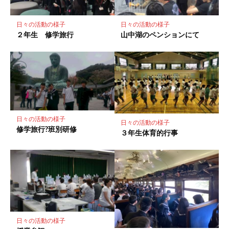
保
存
日々の活動の様子
日々の活動の様子
２年生 修学旅行
山中湖のペンションにて
日々の活動の様子
日々の活動の様子
修学旅行?班別研修
３年生体育的行事
日々の活動の様子