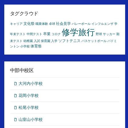
ー
カ
イ
タグクラウド
ブ
文化祭
社会見学
キャリア
職業体験
卓球
バレーボール
インフルエンザ
学
修学旅行
卒業
年末テスト
中間テスト
コロナ
野球
サッカー
期
ソフトテニス
末テスト
幼稚園
入試
保育園
入学
バスケットボール
バドミ
体育祭
ントン
小学校
中部中校区
大河内小学校
花岡小学校
松尾小学校
山室山小学校