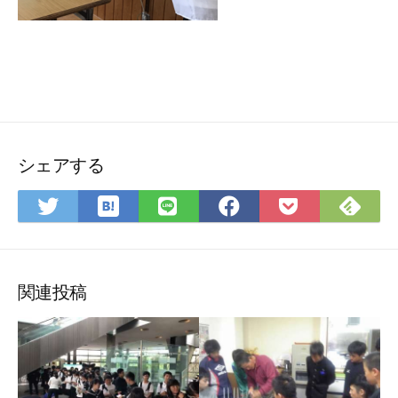
シェアする
は
Fee
Twitter
LINE
Facebook
Pocket
て
で
で
で
で
に
な
購
シ
シ
シ
保
ブ
読
ェ
ェ
ェ
存
ッ
ア
ア
ア
関連投稿
ク
マ
ー
ク
に