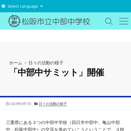
コ
ン
検
メ
索
ニ
テ
切
ュ
ン
り
ー
ツ
替
え
へ
ス
ホーム
>
日々の活動の様子
キ
「中部中サミット」開催
ッ
プ
公
カ
2023年9月7日
日々の活動の様子
開
テ
日
ゴ
リ
三重県にある３つの中部中学校（四日市中部中、亀山中部
ー
中、松阪中部中）の交流を進めていこうということで、３校