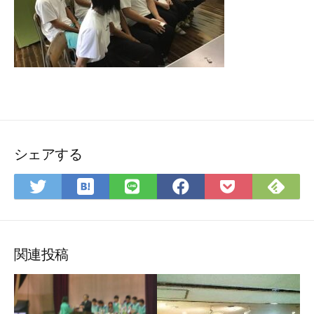
シェアする
は
Fee
Twitter
LINE
Facebook
Pocket
て
で
で
で
で
に
な
購
シ
シ
シ
保
ブ
読
ェ
ェ
ェ
存
ッ
ア
ア
ア
関連投稿
ク
マ
ー