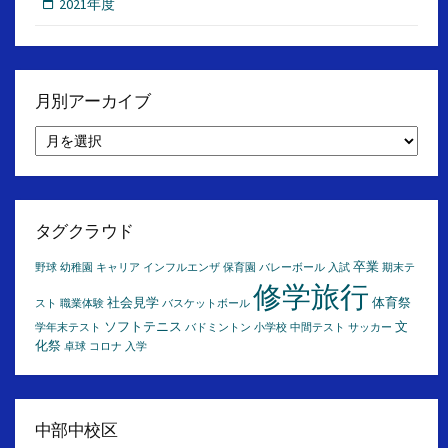
2021年度
月別アーカイブ
月
別
ア
ー
カ
イ
タグクラウド
ブ
卒業
野球
幼稚園
キャリア
インフルエンザ
保育園
バレーボール
入試
期末テ
修学旅行
社会見学
体育祭
スト
職業体験
バスケットボール
ソフトテニス
文
学年末テスト
バドミントン
小学校
中間テスト
サッカー
化祭
卓球
コロナ
入学
中部中校区