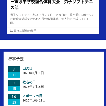
三重県中学校総合体育大会 男子ソフトテニ
ス部
男子ソフトテニス部は７月２７日、２８日に三重交通Gスポーツの
杜鈴鹿庭球場で行われた県総体団体戦、個人戦に出場しました。
団...
カ
日々の活動の様子
テ
ゴ
リ
ー
行事予定
山の日
8
2026年8月11日
11
敬老の日
9
2026年9月15日
15
スポーツの日
10
2026年10月13日
13