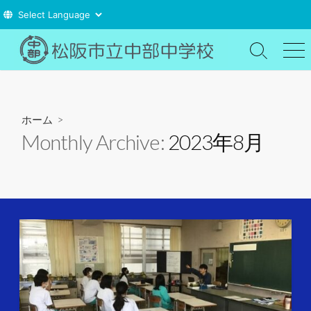
コ
ン
検
メ
索
ニ
テ
切
ュ
ン
り
ー
ツ
替
ホーム
>
え
へ
Monthly Archive:
2023年8月
ス
キ
ッ
プ