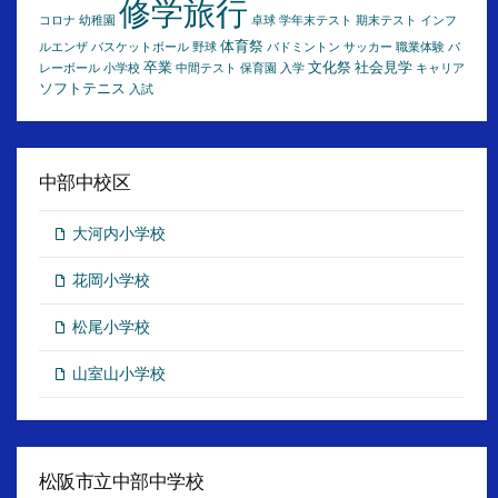
修学旅行
コロナ
幼稚園
卓球
学年末テスト
期末テスト
インフ
体育祭
ルエンザ
バスケットボール
野球
バドミントン
サッカー
職業体験
バ
卒業
文化祭
社会見学
レーボール
小学校
中間テスト
保育園
入学
キャリア
ソフトテニス
入試
中部中校区
大河内小学校
花岡小学校
松尾小学校
山室山小学校
松阪市立中部中学校