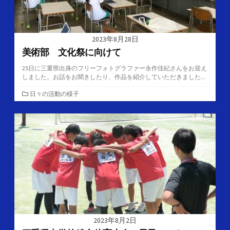
2023年8月28日
美術部 文化祭に向けて
25日に三重県出身のフリーフォトグラファー永作佳紀さんをお迎え
しました。お話をお聞きしたり、作品を紹介していただきました...
カ
日々の活動の様子
テ
ゴ
リ
ー
2023年8月2日