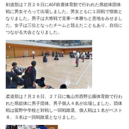
剣道部は７月２６日にAGF鈴鹿体育館で行われた県総体団体
戦に男女そろって出場しました。男女ともに１回戦で惜敗と
なりました。男子は大将戦で見事一本勝ちと意地をみせまし
た。女子は三位となったチームと競えたこともあり、自信に
つながる大会となりました。
柔道部は７月２６日、２７日に亀山市西野公園体育館で行わ
れた県総体に男子団体、男子個人４名が出場しました。団体
戦は菰野中学校と対戦し一回戦敗退、個人戦は１名がベスト
８、３名は一回戦敗退となりました。