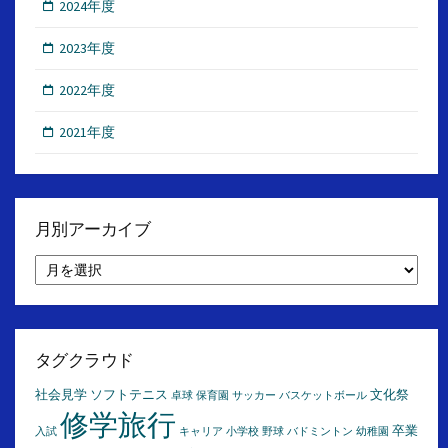
2024年度
2023年度
2022年度
2021年度
月別アーカイブ
月
別
ア
ー
カ
イ
タグクラウド
ブ
社会見学
ソフトテニス
文化祭
卓球
保育園
サッカー
バスケットボール
修学旅行
卒業
入試
キャリア
小学校
野球
バドミントン
幼稚園