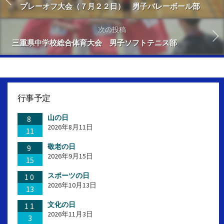
プレーオフ大会（７月２２日） 男子バレーボール部
次の投稿
三重県中学校総合体育大会 男子ソフトテニス部
行事予定
山の日
8
2026年8月11日
11
敬老の日
9
2026年9月15日
15
スポーツの日
10
2026年10月13日
13
文化の日
11
2026年11月3日
3