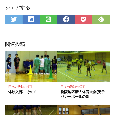
シェアする
は
Fee
Twitter
LINE
Facebook
Pocket
て
で
で
で
で
に
な
購
シ
シ
シ
保
ブ
読
ェ
ェ
ェ
存
ッ
ア
ア
ア
関連投稿
ク
マ
ー
ク
に
保
存
日々の活動の様子
日々の活動の様子
体験入部 その２
松阪地区新人体育大会(男子
バレーボールの部)