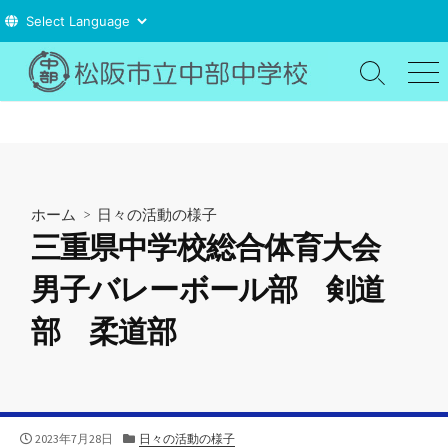
コ
ン
検
メ
索
ニ
テ
切
ュ
ン
り
ー
ツ
替
え
へ
ス
ホーム
>
日々の活動の様子
キ
三重県中学校総合体育大会
ッ
プ
男子バレーボール部 剣道
部 柔道部
公
カ
2023年7月28日
日々の活動の様子