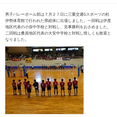
開
テ
日
ゴ
リ
男子バレーボール部は７月２７日に三重交通Gスポーツの杜
ー
伊勢体育館で行われた県総体に出場しました。一回戦は伊度
地区代表の小俣中学校と対戦し、見事勝利をおさめました。
二回戦は桑員地区代表の大安中学校と対戦し惜しくも敗退と
なりました。