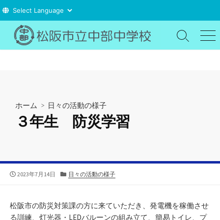
コ
ン
検
メ
索
ニ
テ
切
ュ
ン
り
ー
ツ
替
え
へ
ス
ホーム
>
日々の活動の様子
キ
３年生 防災学習
ッ
プ
公
カ
2023年7月14日
日々の活動の様子
開
テ
日
ゴ
リ
松阪市の防災対策課の方に来ていただき、発電機を稼働させ
ー
る訓練、灯光器・LEDバルーンの組み立て、簡易トイレ、プ