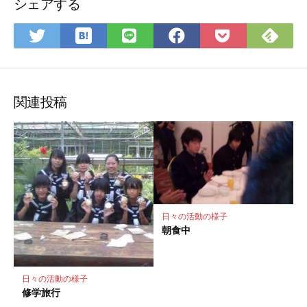
シェアする
は
Fee
Twitter
LINE
Facebook
Pocket
て
で
で
で
で
に
な
購
シ
シ
シ
保
ブ
読
ェ
ェ
ェ
存
ッ
ア
ア
ア
関連投稿
ク
マ
ー
ク
に
保
存
日々の活動の様子
朝食中
日々の活動の様子
修学旅行