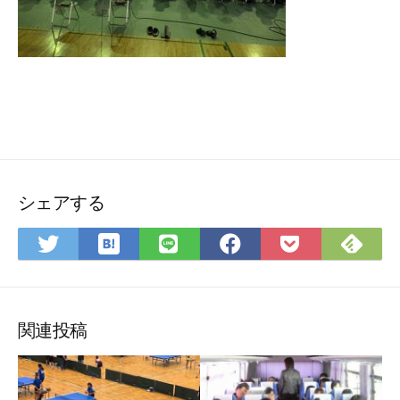
シェアする
は
Fee
Twitter
LINE
Facebook
Pocket
て
で
で
で
で
に
な
購
シ
シ
シ
保
ブ
読
ェ
ェ
ェ
存
ッ
ア
ア
ア
関連投稿
ク
マ
ー