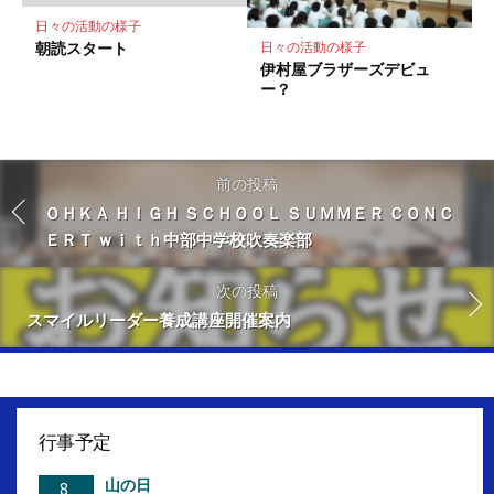
日々の活動の様子
朝読スタート
日々の活動の様子
伊村屋ブラザーズデビュ
ー？
前の投稿
ＯＨＫＡ ＨＩＧＨ ＳＣＨＯＯＬ ＳＵＭＭＥＲ ＣＯＮＣ
ＥＲＴ ｗｉｔｈ中部中学校吹奏楽部
次の投稿
スマイルリーダー養成講座開催案内
行事予定
山の日
8