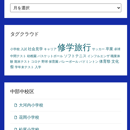
月
別
ア
ー
カ
イ
タグクラウド
ブ
修学旅行
社会見学
卒業
小学校
入試
キャリア
サッカー
卓球
ソフトテニス
中間テスト
幼稚園
バスケットボール
インフルエンザ
職業体
体育祭
文化
験
期末テスト
コロナ
野球
保育園
バレーボール
バドミントン
祭
学年末テスト
入学
中部中校区
大河内小学校
花岡小学校
松尾小学校