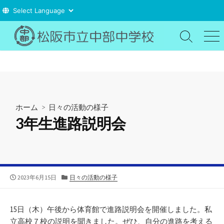
コ
ン
検
メ
索
ニ
テ
切
ュ
ン
り
ー
ツ
替
え
へ
ス
ホーム
>
日々の活動の様子
キ
3年生進路説明会
ッ
プ
公
カ
2023年6月15日
日々の活動の様子
開
テ
日
ゴ
リ
15日（木）午後から体育館で進路説明会を開催しました。私
ー
立高校７校の説明を聞きました。ぜひ、自分の進路を考える