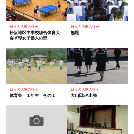
ク
に
保
存
日々の活動の様子
日々の活動の様子
松阪地区中学校総合体育大
無題
会卓球女子個人の部
日々の活動の様子
日々の活動の様子
体育祭 １年生 その１
大山田SA出発