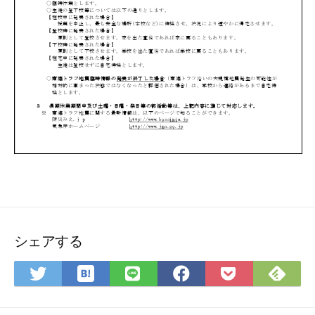
シェアする
は
Fee
Twitter
LINE
Facebook
Pocket
て
で
で
で
で
に
な
購
シ
シ
シ
保