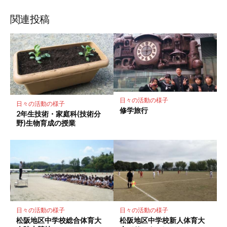
ブ
読
ェ
ェ
ェ
存
ッ
ア
ア
ア
関連投稿
ク
マ
ー
ク
に
保
存
日々の活動の様子
日々の活動の様子
修学旅行
2年生技術・家庭科(技術分
野)生物育成の授業
日々の活動の様子
日々の活動の様子
松阪地区中学校総合体育大
松阪地区中学校新人体育大