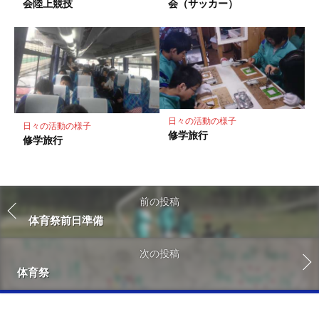
会陸上競技
会（サッカー）
日々の活動の様子
日々の活動の様子
修学旅行
修学旅行
前の投稿
体育祭前日準備
次の投稿
体育祭