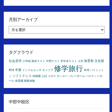
月別アーカイブ
月
別
ア
ー
カ
イ
タグクラウド
ブ
社会見学
体育祭
文化祭
小学校
期末テスト
中間テスト
学年末テスト
入学
修学旅行
卒業
野球
インフルエンザ
キャリア
卓球
バドミント
ソフトテニス
ン
幼稚園
入試
コロナ
サッカー
バレーボール
バスケットボ
ール
保育園
職業体験
中部中校区