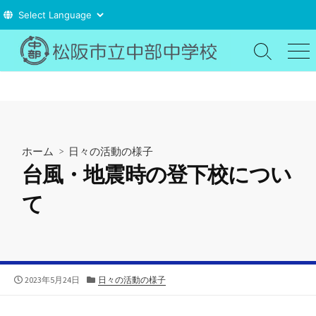
コ
ン
検
メ
索
ニ
テ
切
ュ
ン
り
ー
ツ
替
え
へ
ス
ホーム
>
日々の活動の様子
キ
台風・地震時の登下校につい
ッ
プ
て
公
カ
2023年5月24日
日々の活動の様子
開
テ
日
ゴ