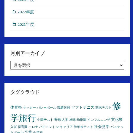
2022年度
2021年度
月別アーカイブ
月
別
ア
ー
カ
イ
タグクラウド
ブ
修
体育祭
ソフトテニス
サッカー
バレーボール
職業体験
期末テスト
学旅行
文化祭
中間テスト
野球
入学
卓球
幼稚園
インフルエンザ
社会見学
入試
保育園
コロナ
バドミントン
キャリア
学年末テスト
バスケッ
卒業
トボール
小学校