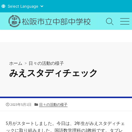
コ
ン
検
メ
索
ニ
テ
切
ュ
ン
り
ー
ツ
替
え
へ
ス
ホーム
>
日々の活動の様子
キ
みえスタディチェック
ッ
プ
公
カ
2023年5月1日
日々の活動の様子
開
テ
日
ゴ
リ
5月がスタートしました。今日は、2年生がみえスタディチェ
ー
ックに取り組みました。国語数学理科の3教科です。タブレ