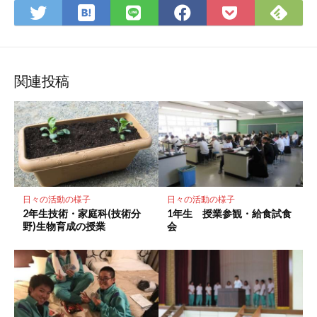
は
Fee
Twitter
LINE
Facebook
Pocket
て
で
で
で
で
に
な
購
シ
シ
シ
保
ブ
読
ェ
ェ
ェ
存
ッ
ア
ア
ア
関連投稿
ク
マ
ー
ク
に
保
存
日々の活動の様子
日々の活動の様子
2年生技術・家庭科(技術分
1年生 授業参観・給食試食
野)生物育成の授業
会