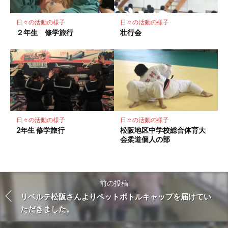
日々の活動の様子
日々の活動の様子
２年生 修学旅行
壮行会
日々の活動の様子
日々の活動の様子
2年生 修学旅行
松阪地区中学校総合体育大
会柔道個人の部
前の投稿
リベルテ松阪さんよりペットボトルキャップを届けてい
ただきました。