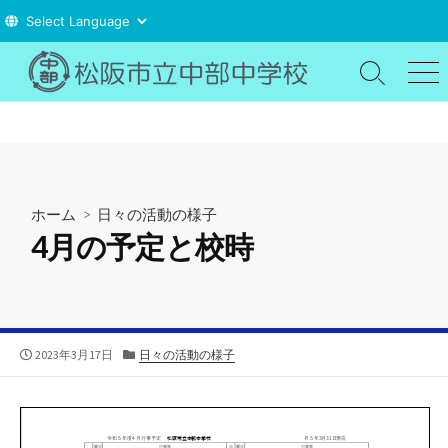
コ
ン
検
メ
索
ニ
テ
切
ュ
ン
り
ー
ツ
替
え
へ
ス
ホーム
>
日々の活動の様子
キ
4月の予定と校時
ッ
プ
公
カ
2023年3月17日
日々の活動の様子
開
テ
日
ゴ
リ
ー