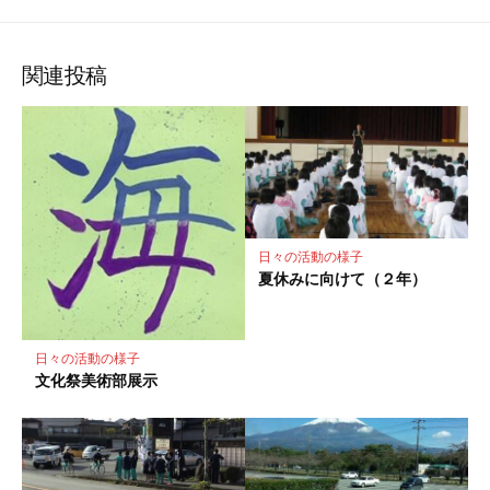
な
購
シ
シ
シ
保
ブ
読
ェ
ェ
ェ
存
ッ
ア
ア
ア
関連投稿
ク
マ
ー
ク
に
保
存
日々の活動の様子
夏休みに向けて（２年）
日々の活動の様子
文化祭美術部展示