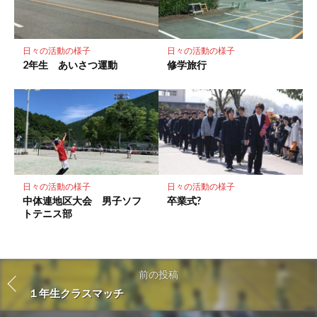
日々の活動の様子
日々の活動の様子
2年生 あいさつ運動
修学旅行
日々の活動の様子
日々の活動の様子
中体連地区大会 男子ソフ
卒業式?
トテニス部
前の投稿
１年生クラスマッチ