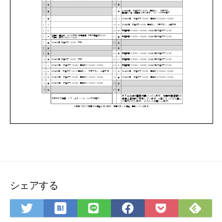
シェアする
は
Fee
Twitter
LINE
Facebook
Pocket
て
で
で
で
で
に