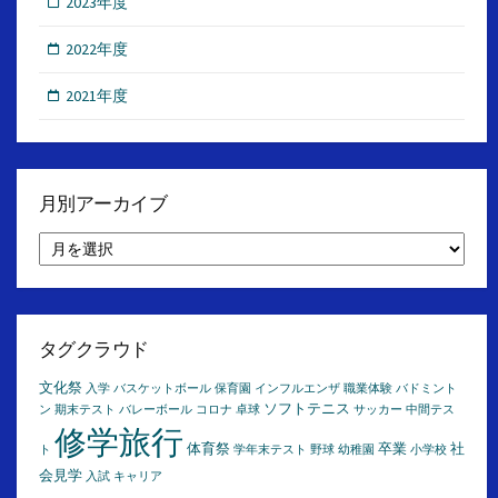
2023年度
2022年度
2021年度
月別アーカイブ
月
別
ア
ー
カ
イ
タグクラウド
ブ
文化祭
入学
バスケットボール
保育園
インフルエンザ
職業体験
バドミント
ソフトテニス
ン
期末テスト
バレーボール
コロナ
卓球
サッカー
中間テス
修学旅行
体育祭
卒業
社
ト
学年末テスト
野球
幼稚園
小学校
会見学
入試
キャリア