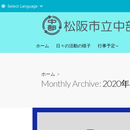
コ
ン
テ
ン
直近の行事予定
ツ
ホーム
日々の活動の様子
行事予定
へ
ス
キ
ホーム
>
ッ
Monthly Archive:
2020
プ