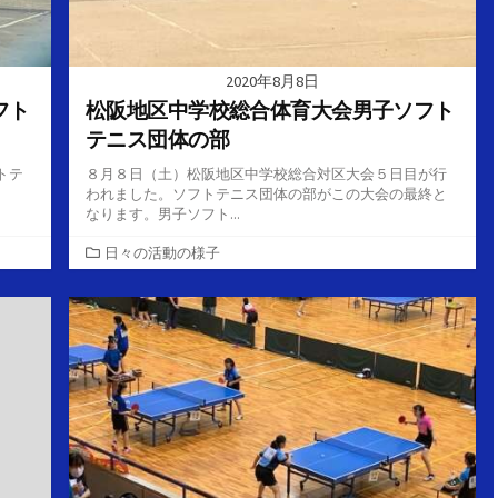
2020年8月8日
フト
松阪地区中学校総合体育大会男子ソフト
テニス団体の部
トテ
８月８日（土）松阪地区中学校総合対区大会５日目が行
われました。ソフトテニス団体の部がこの大会の最終と
なります。男子ソフト...
カ
日々の活動の様子
テ
ゴ
リ
ー