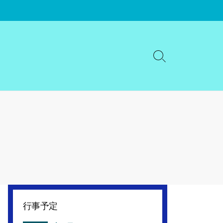
検
索
切
り
替
え
行事予定