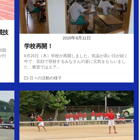
競技
2020年8月21日
学校再開！
助競
が行
8月20日（木）学校が再開しました。気温が高い日が続く
中で、笑顔で登校するみなさんの姿に元気をもらいまし
た。教室ではエア...
カ
日々の活動の様子
テ
ゴ
リ
ー