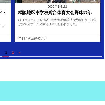
2020年8月1日
フト
松阪地区中学校総合体育大会野球の部
8月1日（土）松阪地区中学校総合体育大会野球の部1回戦
が多気スポーツ公園野球場で行われました。
トテ
カ
日々の活動の様子
テ
ゴ
1
2
»
リ
ー