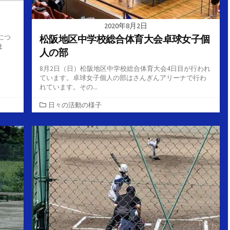
2020年8月2日
松阪地区中学校総合体育大会卓球女子個
につ
ま
人の部
8月2日（日）松阪地区中学校総合体育大会4日目が行われ
ています。卓球女子個人の部はさんぎんアリーナで行わ
れています。その...
カ
日々の活動の様子
テ
ゴ
リ
ー