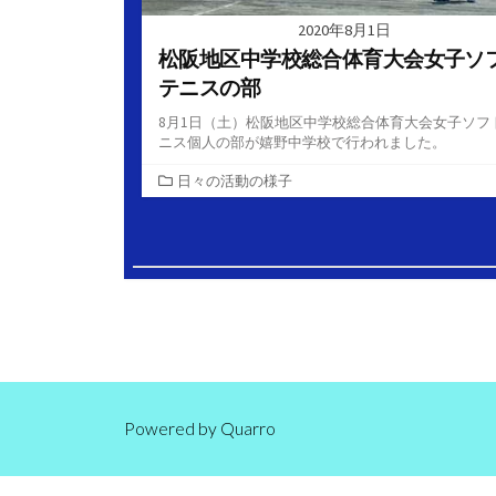
2020年8月1日
松阪地区中学校総合体育大会女子ソ
テニスの部
8月1日（土）松阪地区中学校総合体育大会女子ソフ
ニス個人の部が嬉野中学校で行われました。
カ
日々の活動の様子
テ
ゴ
投
リ
ー
稿
の
ペ
ー
ジ
Powered by
Quarro
送