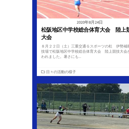
2020年8月24日
松阪地区中学校総合体育大会 陸上
大会
８月２２日（土）三重交通Ｇスポーツの杜 伊勢補
技場で松阪地区中学校総合体育大会 陸上競技大会
われました。暑さにも...
カ
日々の活動の様子
テ
ゴ
リ
ー