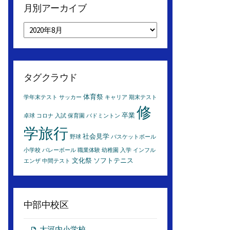
月別アーカイブ
月
別
ア
ー
カ
タグクラウド
イ
ブ
体育祭
学年末テスト
サッカー
キャリア
期末テスト
修
卒業
卓球
コロナ
入試
保育園
バドミントン
学旅行
社会見学
野球
バスケットボール
小学校
バレーボール
職業体験
幼稚園
入学
インフル
文化祭
ソフトテニス
エンザ
中間テスト
中部中校区
大河内小学校