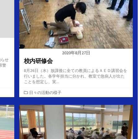
2020年8月27日
校内研修会
知らせ
県警
8月26日（水）放課後に全ての教員によるＡＥＤ講習会を
行いました。各学年担当に分かれ、教室で急病人が出た
ことを想定し、実...
カ
日々の活動の様子
テ
ゴ
リ
ー