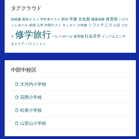
カ
イ
タグクラウド
ブ
卒業
文化祭
体育祭
幼稚園
期末テスト
学年末テスト
野球
職業体験
バスケ
ソフトテニス
ットボール
卓球
入学
中間テスト
サッカー
小学校
入試
コロ
修学旅行
社会見学
ナ
バレーボール
保育園
インフルエンザ
キャリア
バドミントン
中部中校区
大河内小学校
花岡小学校
松尾小学校
山室山小学校