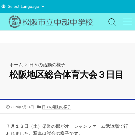
コ
ン
検
メ
索
ニ
テ
切
ュ
ン
り
ー
ツ
替
え
へ
ス
ホーム
>
日々の活動の様子
キ
松阪地区総合体育大会３日目
ッ
プ
公
カ
2019年7月14日
日々の活動の様子
開
テ
日
ゴ
リ
７月１３日（土）柔道の部がオーシャンファーム武道場で行
ー
われました。写真は試合の様子です。