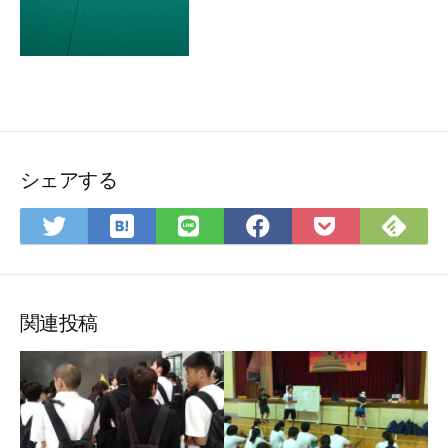
シェアする
は
Fee
Twitter
LINE
Facebook
Pocket
て
で
で
で
で
に
な
購
シ
シ
シ
保
ブ
読
ェ
ェ
ェ
存
ッ
ア
ア
ア
関連投稿
ク
マ
ー
ク
に