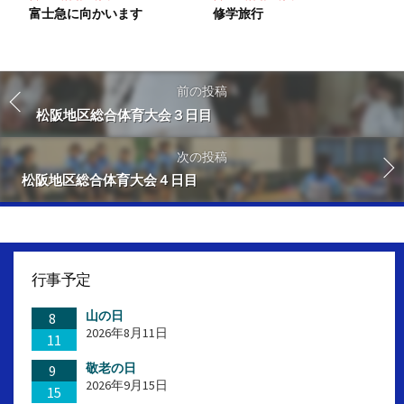
富士急に向かいます
修学旅行
前の投稿
松阪地区総合体育大会３日目
次の投稿
松阪地区総合体育大会４日目
行事予定
山の日
8
2026年8月11日
11
敬老の日
9
2026年9月15日
15