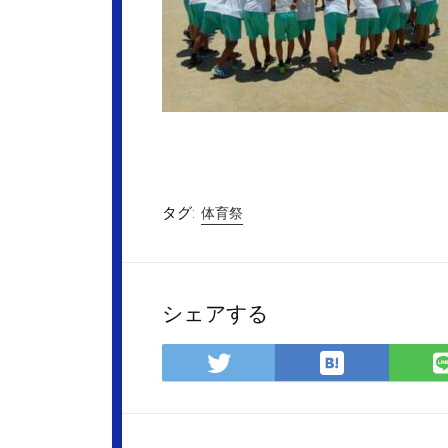
タグ:
体育祭
シェアする
は
Twitter
て
で
な
シ
ブ
ェ