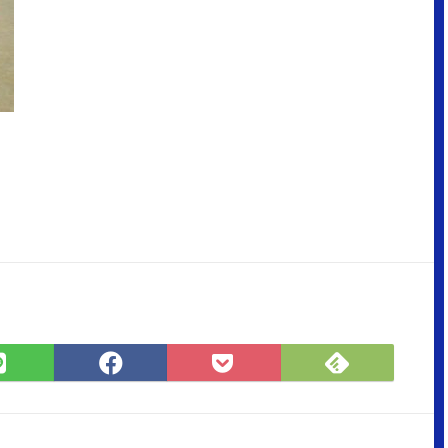
Feedly
LINE
Facebook
Pocket
で
で
で
に
購
シ
シ
保
読
ェ
ェ
存