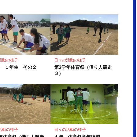
ア
ア
活動の様子
日々の活動の様子
祭 １年生 その２
第2学年体育祭（借り人競走
３）
活動の様子
日々の活動の様子
年体育祭（借り人競走
１年 体育祭学年練習