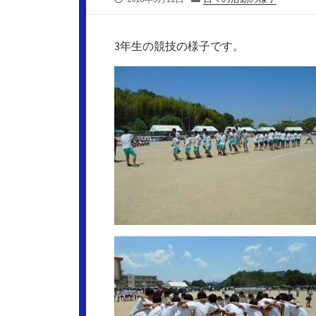
開
テ
日
ゴ
リ
3年生の競技の様子です。
ー