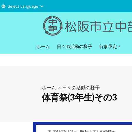
コ
ン
テ
ン
直近の行事予定
ツ
ホーム
日々の活動の様子
行事予定
へ
ス
キ
ッ
プ
ホーム
>
日々の活動の様子
体育祭(3年生)その3
公
カ
2018年5月22日
日々の活動の様子