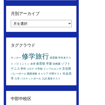
月別アーカイブ
月
別
ア
ー
カ
タグクラウド
イ
ブ
修学旅行
サッカー
保育園
学年末テス
体育祭
卒業
ソフト
ト
バドミントン
卓球
幼稚園
テニス
文化祭
野球
コロナ
小学校
インフルエンザ
社会見
バレーボール
職業体験
キャリア
中間テスト
学
入学
バスケットボール
入試
期末テスト
中部中校区