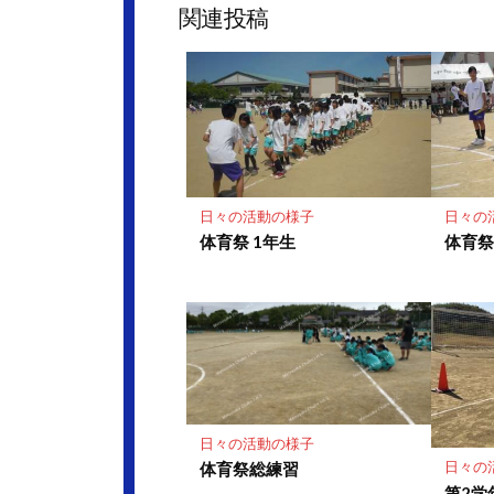
ッ
ア
関連投稿
ク
マ
ー
ク
に
保
存
日々の活動の様子
日々の
体育祭 1年生
体育
日々の活動の様子
日々の
体育祭総練習
第2学