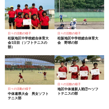
日々の活動の様子
日々の活動の様子
松阪地区中学校総合体育大
松阪地区中学校総合体育大
会1日目（ソフトテニスの
会 野球の部
部）
日々の活動の様子
地区中体連新人戦⑦〜ソフ
日々の活動の様子
トテニスの部
中体連県大会 男女ソフト
テニス部