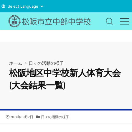
コ
ン
検
メ
索
ニ
テ
切
ュ
ン
り
ー
ツ
替
え
へ
ス
ホーム
>
日々の活動の様子
キ
松阪地区中学校新人体育大会
ッ
プ
(大会結果一覧)
公
カ
2017年10月2日
日々の活動の様子
開
テ
日
ゴ