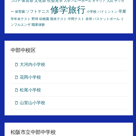
体育祭
文化祭
社会見学
コロナ
入学
バレーボール
キャリア
入試
サッカ
修学旅行
ソフトテニス
卒業
ー
保育園
小学校
バドミントン
学年末テスト
野球
幼稚園
期末テスト
中間テスト
卓球
バスケットボール
イ
ンフルエンザ
職業体験
中部中校区
大河内小学校
花岡小学校
松尾小学校
山室山小学校
松阪市立中部中学校