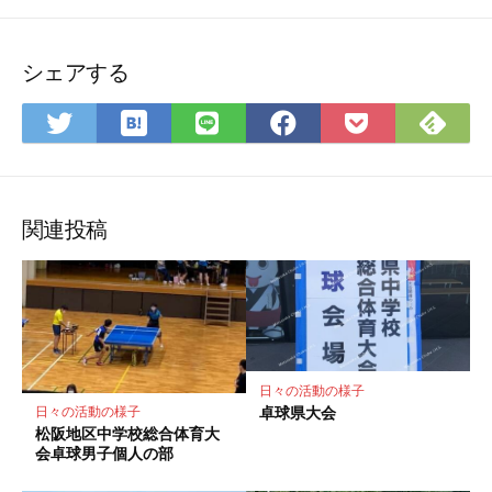
シェアする
は
Fee
Twitter
LINE
Facebook
Pocket
て
で
で
で
で
に
な
購
シ
シ
シ
保
ブ
読
ェ
ェ
ェ
存
ッ
ア
ア
ア
関連投稿
ク
マ
ー
ク
に
保
日々の活動の様子
存
卓球県大会
日々の活動の様子
松阪地区中学校総合体育大
会卓球男子個人の部