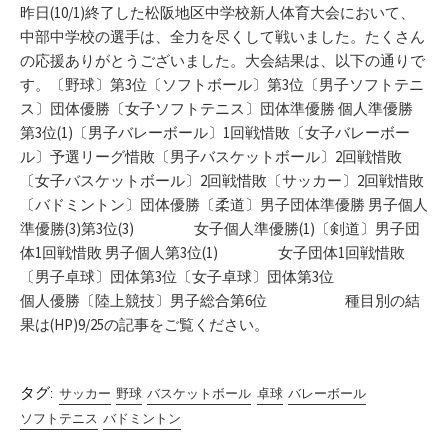
リ
昨日(10/1)終了した松阪地区中学校新人体育大会において、
ー
中部中学校の選手は、全力を尽くして戦いました。たくさん
の応援ありがとうございました。大会結果は、以下の通りで
す。〔野球〕第3位〔ソフトボール〕第3位〔男子ソフトテニ
ス〕団体優勝〔女子ソフトテニス〕団体準優勝 個人準優勝
第3位(1)〔男子バレーボール〕1回戦惜敗〔女子バレーボー
ル〕予選リーグ惜敗〔男子バスケットボール〕2回戦惜敗
〔女子バスケットボール〕2回戦惜敗〔サッカー〕2回戦惜敗
〔バドミントン〕団体優勝〔柔道〕男子団体準優勝 男子個人
準優勝(3)第3位(3) 女子個人準優勝(1)〔剣道〕男子団
体1回戦惜敗 男子個人第3位(1) 女子団体1回戦惜敗
〔男子卓球〕団体第3位〔女子卓球〕団体第3位
個人優勝〔陸上競技〕男子総合第6位 種目別の結
果は(HP)9/25の記事をご覧ください。
タグ:
サッカー
野球
バスケットボール
卓球
バレーボール
ソフトテニス
バドミントン