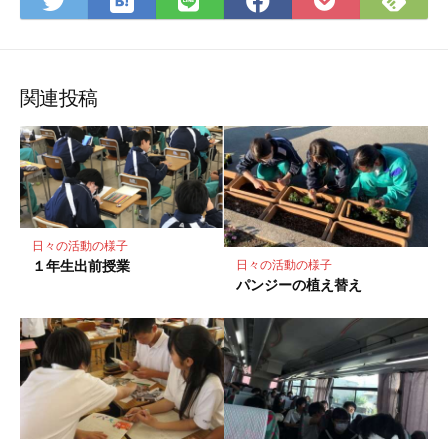
Twitter
LINE
Facebook
Pocket
て
で
で
で
で
に
な
購
シ
シ
シ
保
ブ
読
ェ
ェ
ェ
存
ッ
ア
ア
ア
関連投稿
ク
マ
ー
ク
に
保
日々の活動の様子
存
１年生出前授業
日々の活動の様子
パンジーの植え替え