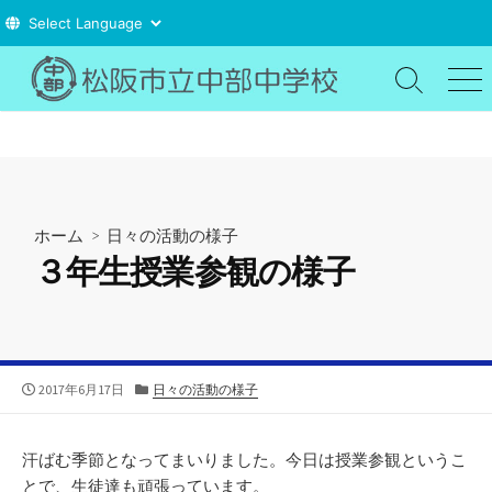
コ
ン
検
メ
索
ニ
テ
切
ュ
ン
り
ー
ツ
替
え
へ
ス
ホーム
>
日々の活動の様子
キ
３年生授業参観の様子
ッ
プ
公
カ
2017年6月17日
日々の活動の様子
開
テ
日
ゴ
リ
汗ばむ季節となってまいりました。今日は授業参観というこ
ー
とで、生徒達も頑張っています。