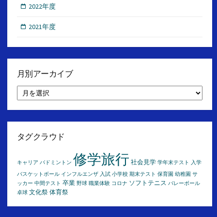
2022年度
2021年度
月別アーカイブ
月
別
ア
ー
カ
イ
タグクラウド
ブ
修学旅行
社会見学
キャリア
バドミントン
学年末テスト
入学
バスケットボール
インフルエンザ
入試
小学校
期末テスト
保育園
幼稚園
サ
卒業
ソフトテニス
ッカー
中間テスト
野球
職業体験
コロナ
バレーボール
文化祭
体育祭
卓球