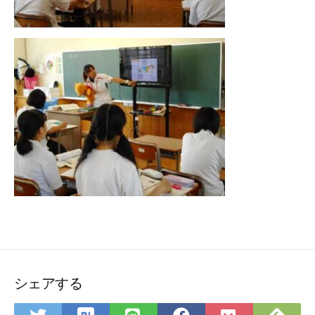
シェアする
は
Fee