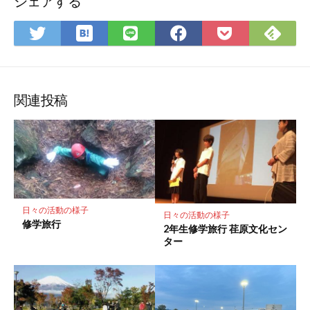
シェアする
は
Fee
Twitter
LINE
Facebook
Pocket
て
で
で
で
で
に
な
購
シ
シ
シ
保
ブ
読
ェ
ェ
ェ
存
ッ
ア
ア
ア
関連投稿
ク
マ
ー
ク
に
保
存
日々の活動の様子
日々の活動の様子
修学旅行
2年生修学旅行 荏原文化セン
ター