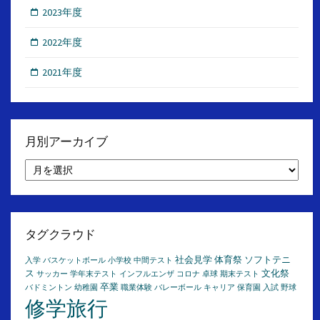
2023年度
2022年度
2021年度
月別アーカイブ
月
別
ア
ー
カ
イ
タグクラウド
ブ
社会見学
体育祭
ソフトテニ
入学
バスケットボール
小学校
中間テスト
ス
文化祭
サッカー
学年末テスト
インフルエンザ
コロナ
卓球
期末テスト
卒業
バドミントン
幼稚園
職業体験
バレーボール
キャリア
保育園
入試
野球
修学旅行