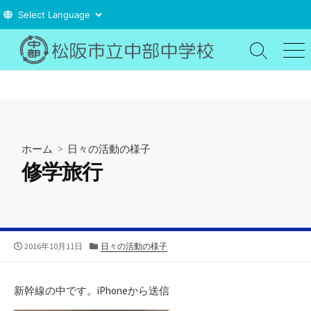
コ
ン
検
メ
索
ニ
テ
切
ュ
ン
り
ー
ツ
替
え
へ
ス
ホーム
>
日々の活動の様子
キ
修学旅行
ッ
プ
公
カ
2016年10月11日
日々の活動の様子
開
テ
日
ゴ
リ
新幹線の中です。iPhoneから送信
ー