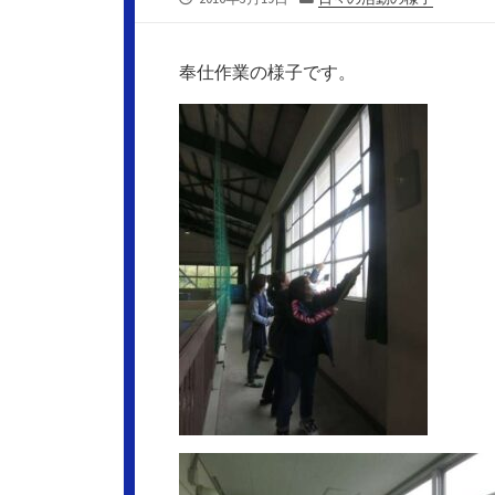
開
テ
日
ゴ
リ
奉仕作業の様子です。
ー