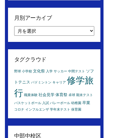
月別アーカイブ
月
別
ア
ー
カ
タグクラウド
イ
ブ
文化祭
ソフ
野球
小学校
入学
サッカー
中間テスト
修学旅
トテニス
バドミントン
キャリア
行
社会見学
体育祭
職業体験
卓球
期末テスト
卒業
バスケットボール
入試
バレーボール
幼稚園
コロナ
インフルエンザ
学年末テスト
保育園
中部中校区