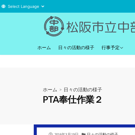
コ
ン
テ
ン
直近の行事予定
ツ
ホーム
日々の活動の様子
行事予定
へ
ス
キ
ッ
プ
ホーム
>
日々の活動の様子
PTA奉仕作業２
公
カ
2016年3月19日
日々の活動の様子