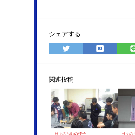
シェアする
は
Twitter
て
で
な
シ
ブ
ェ
ッ
ア
関連投稿
ク
マ
ー
ク
に
保
存
日々の活動の様子
日々の