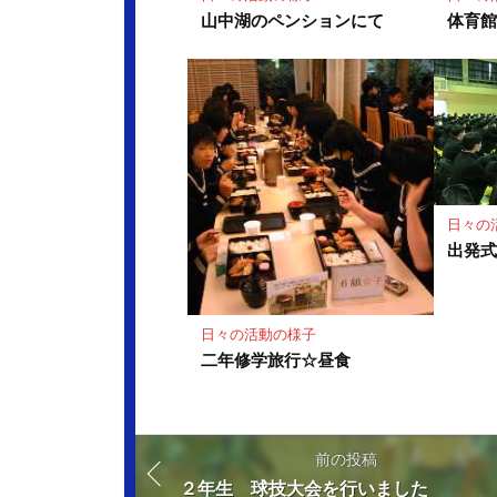
山中湖のペンションにて
体育
日々の
出発
日々の活動の様子
二年修学旅行☆昼食
前の投稿
２年生 球技大会を行いました