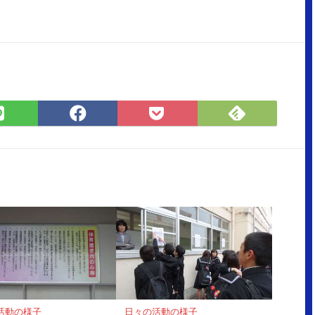
Feedly
LINE
Facebook
Pocket
で
で
で
に
購
シ
シ
保
読
ェ
ェ
存
ア
ア
活動の様子
日々の活動の様子