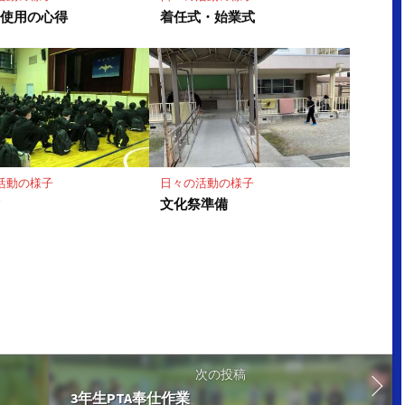
館使用の心得
着任式・始業式
活動の様子
日々の活動の様子
式
文化祭準備
次の投稿
3年生PTA奉仕作業