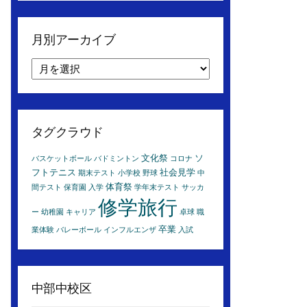
月別アーカイブ
月
別
ア
ー
カ
タグクラウド
イ
ブ
文化祭
ソ
バスケットボール
バドミントン
コロナ
フトテニス
社会見学
期末テスト
小学校
野球
中
体育祭
間テスト
保育園
入学
学年末テスト
サッカ
修学旅行
ー
幼稚園
キャリア
卓球
職
卒業
業体験
バレーボール
インフルエンザ
入試
中部中校区