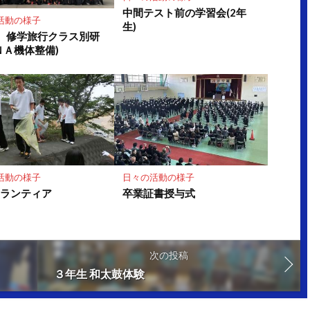
中間テスト前の学習会(2年
活動の様子
生)
 修学旅行クラス別研
ＮＡ機体整備)
活動の様子
日々の活動の様子
ボランティア
卒業証書授与式
次の投稿
３年生 和太鼓体験