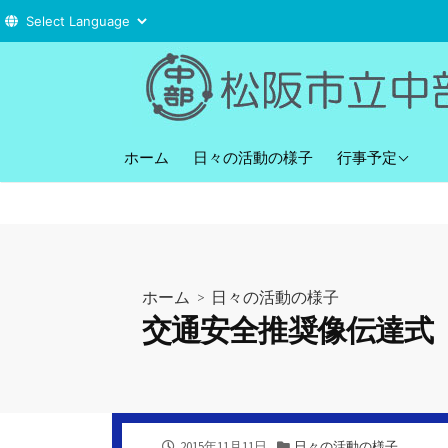
コ
ン
テ
ン
直近の行事予定
ツ
ホーム
日々の活動の様子
行事予定
へ
ス
キ
ッ
プ
ホーム
>
日々の活動の様子
交通安全推奨像伝達式
公
カ
2015年11月11日
日々の活動の様子