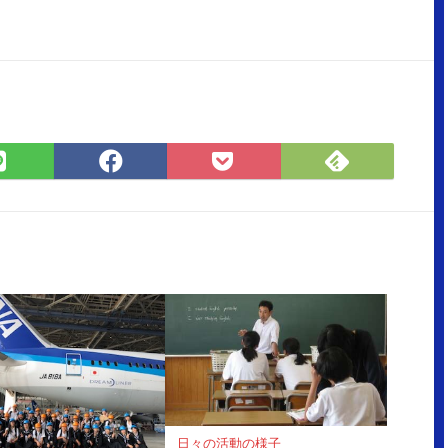
Feedly
LINE
Facebook
Pocket
で
で
で
に
購
シ
シ
保
読
ェ
ェ
存
ア
ア
日々の活動の様子