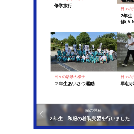
修学旅行
日々の
2年生
修(Ａ
日々の活動の様子
日々の
２年生あいさつ運動
早朝
前の投稿
２年生 和服の着装実習を行いました