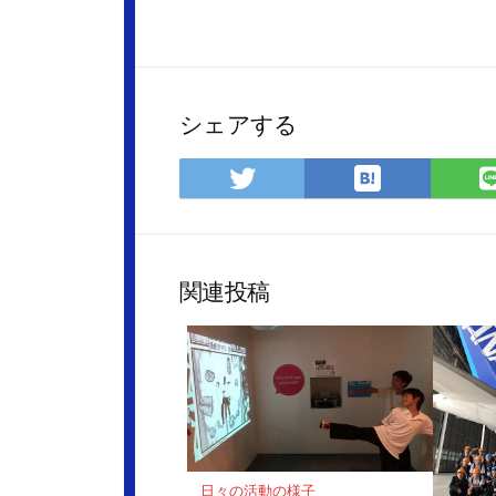
シェアする
は
Twitter
て
で
な
シ
ブ
ェ
ッ
ア
関連投稿
ク
マ
ー
ク
に
保
存
日々の活動の様子