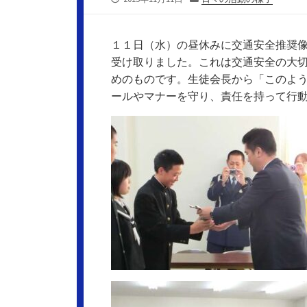
開
テ
日
ゴ
リ
１１日（水）の昼休みに交通安全推奨
ー
受け取りました。これは交通安全の大
めのものです。生徒会長から「このよ
ールやマナーを守り、責任を持って行