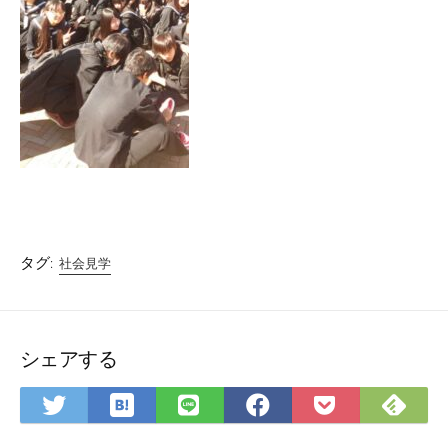
タグ:
社会見学
シェアする
は
Fee
Twitter
LINE
Facebook
Pocket
て
で
で
で
で
に