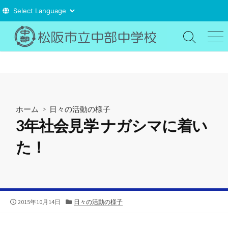
コ
ン
検
メ
索
ニ
テ
切
ュ
ン
り
ー
ツ
替
え
へ
ス
ホーム
>
日々の活動の様子
キ
3年社会見学 ナガシマに着い
ッ
プ
た！
公
カ
2015年10月14日
日々の活動の様子
開
テ
日
ゴ