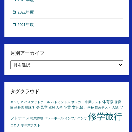
2022年度
2021年度
月別アーカイブ
月
別
ア
ー
カ
イ
タグクラウド
ブ
体育祭
キャリア
バスケットボール
バドミントン
サッカー
中間テスト
保育
社会見学
卒業
文化祭
ソ
園
幼稚園
野球
卓球
入学
小学校
期末テスト
入試
修学旅行
フトテニス
職業体験
バレーボール
インフルエンザ
コロナ
学年末テスト