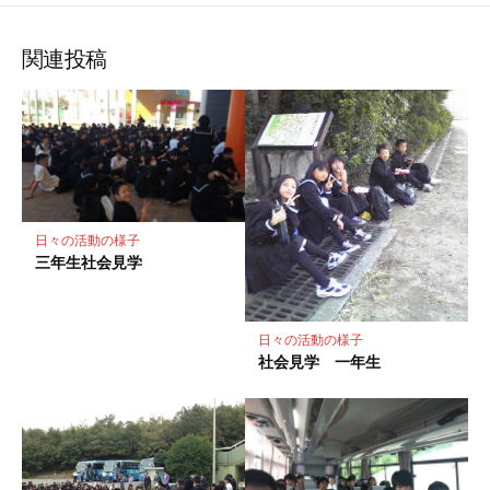
な
購
シ
シ
シ
保
ブ
読
ェ
ェ
ェ
存
ッ
ア
ア
ア
関連投稿
ク
マ
ー
ク
に
保
存
日々の活動の様子
三年生社会見学
日々の活動の様子
社会見学 一年生