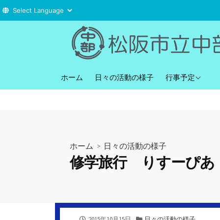
コ
ン
テ
ン
直近の行事予定
ツ
ホーム
日々の活動の様子
行事予定
へ
ス
キ
ッ
プ
ホーム
>
日々の活動の様子
修学旅行 りすーぴあ
公
カ
2015年10月15日
日々の活動の様子