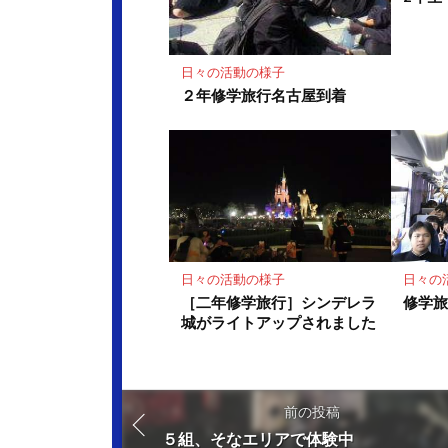
日々の活動の様子
２年修学旅行名古屋到着
日々の活動の様子
日々の
［二年修学旅行］シンデレラ
修学
城がライトアップされました
前の投稿
５組、そなエリアで体験中