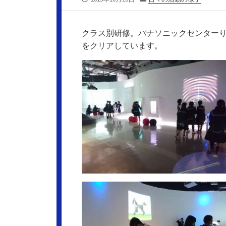
開
テ
日
ゴ
リ
クラス別研修。パナソニックセンター
ー
をクリアしています。