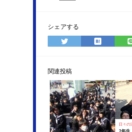
シェアする
は
Twitter
て
で
な
シ
ブ
ェ
ッ
ア
関連投稿
ク
マ
ー
ク
に
保
存
日々の
2年生