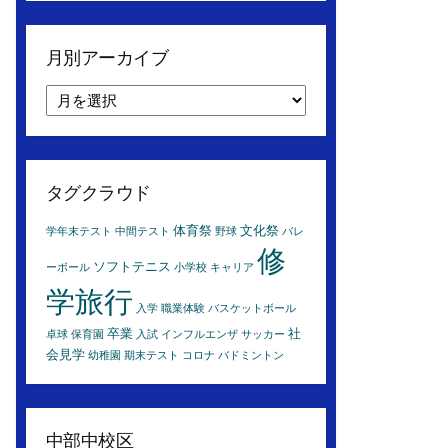
月別アーカイブ
月
別
ア
ー
カ
タグクラウド
イ
ブ
体育祭
文化祭
学年末テスト
中間テスト
野球
バレ
修
ソフトテニス
ーボール
小学校
キャリア
学旅行
入学
職業体験
バスケットボール
卒業
社
卓球
保育園
入試
インフルエンザ
サッカー
会見学
幼稚園
期末テスト
コロナ
バドミントン
中部中校区