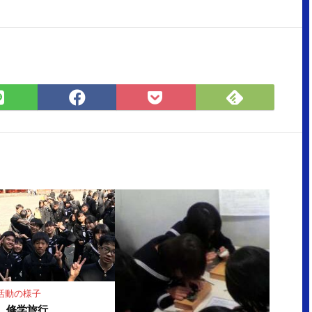
Feedly
LINE
Facebook
Pocket
で
で
で
に
購
シ
シ
保
読
ェ
ェ
存
ア
ア
活動の様子
 修学旅行