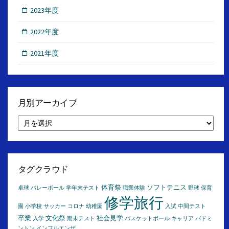
2023年度
2022年度
2021年度
月別アーカイブ
月
別
ア
ー
カ
イ
タグクラウド
ブ
体育祭
ソフトテニス
卓球
バレーボール
学年末テスト
職業体験
野球
保育
修学旅行
園
小学校
サッカー
コロナ
幼稚園
入試
中間テスト
卒業
文化祭
社会見学
入学
期末テスト
バスケットボール
キャリア
バドミ
ントン
インフルエンザ