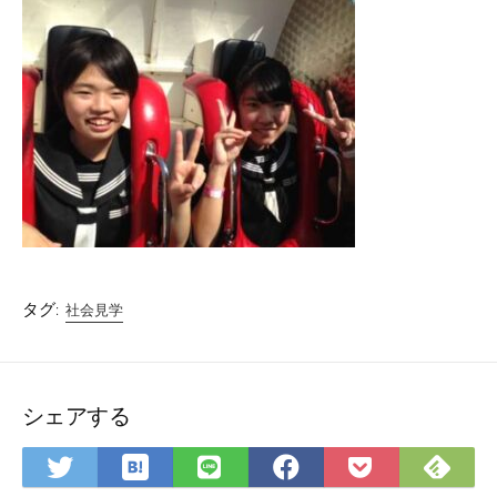
タグ:
社会見学
シェアする
は
Fee
Twitter
LINE
Facebook
Pocket
て
で
で
で
で
に