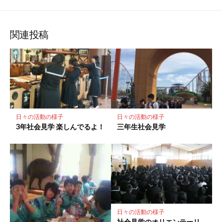
な
購
シ
シ
シ
保
ブ
読
ェ
ェ
ェ
存
ッ
ア
ア
ア
関連投稿
ク
マ
ー
ク
に
保
存
日々の活動の様子
日々の活動の様子
3年社会見学 楽しんでるよ！
三年生社会見学
日々の活動の様子
社会見学のオリエンテーリ