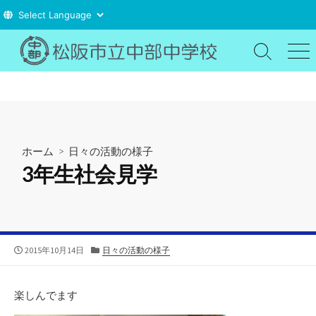
コ
ン
検
メ
索
ニ
テ
切
ュ
ン
り
ー
ツ
替
え
へ
ス
ホーム
>
日々の活動の様子
キ
3年生社会見学
ッ
プ
公
カ
2015年10月14日
日々の活動の様子
開
テ
日
ゴ
リ
楽しんでます
ー