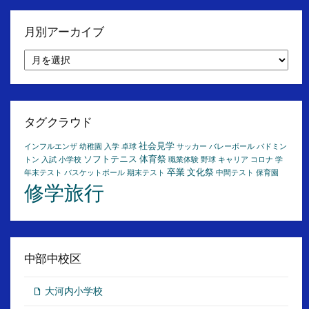
月別アーカイブ
月
別
ア
ー
カ
イ
タグクラウド
ブ
社会見学
インフルエンザ
幼稚園
入学
卓球
サッカー
バレーボール
バドミン
ソフトテニス
体育祭
トン
入試
小学校
職業体験
野球
キャリア
コロナ
学
卒業
文化祭
年末テスト
バスケットボール
期末テスト
中間テスト
保育園
修学旅行
中部中校区
大河内小学校