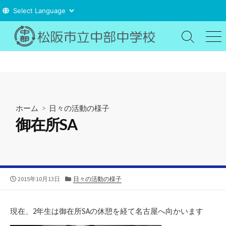
コ
ン
検
メ
索
ニ
テ
切
ュ
ン
り
ー
ツ
替
え
へ
ス
ホーム
>
日々の活動の様子
キ
御在所SA
ッ
プ
公
カ
2015年10月13日
日々の活動の様子
開
テ
日
ゴ
リ
現在、2年生は御在所SAの休憩を経て名古屋へ向かいます
ー