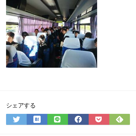
シェアする
は
Fee
Twitter
LINE
Facebook
Pocket
て
で
で
で
で
に
な
購
シ
シ
シ
保