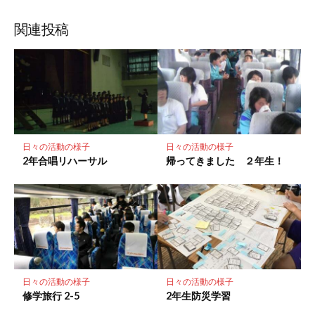
ブ
読
ェ
ェ
ェ
存
ッ
ア
ア
ア
関連投稿
ク
マ
ー
ク
に
保
存
日々の活動の様子
日々の活動の様子
2年合唱リハーサル
帰ってきました ２年生！
日々の活動の様子
日々の活動の様子
修学旅行 2-5
2年生防災学習