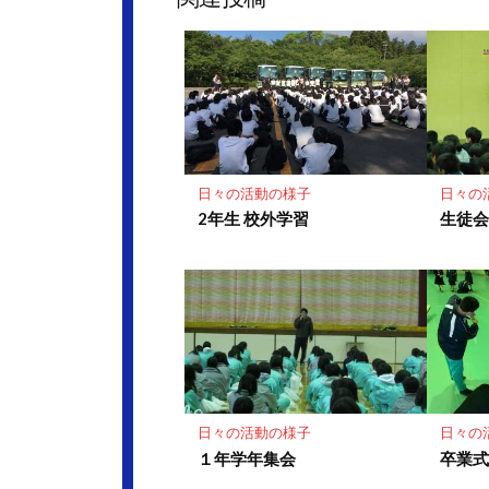
ク
マ
ー
ク
に
保
存
日々の活動の様子
日々の
2年生 校外学習
生徒
日々の活動の様子
日々の
１年学年集会
卒業