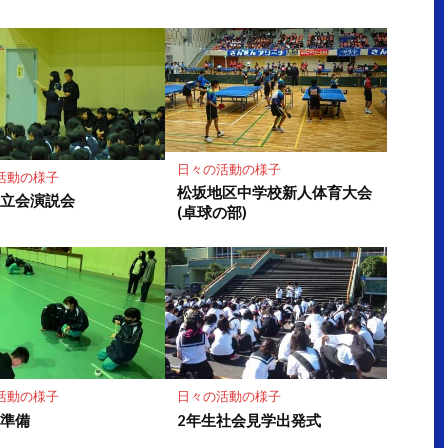
日々の活動の様子
活動の様子
松坂地区中学校新人体育大会
会立会演説会
(卓球の部)
活動の様子
日々の活動の様子
式準備
2年生社会見学出発式