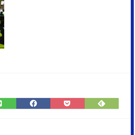
Feedly
LINE
Facebook
Pocket
で
で
で
に
購
シ
シ
保
読
ェ
ェ
存
ア
ア