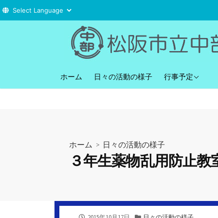
コ
ン
テ
ン
直近の行事予定
ツ
ホーム
日々の活動の様子
行事予定
へ
ス
キ
ッ
プ
ホーム
>
日々の活動の様子
３年生薬物乱用防止教
公
カ
2015年10月17日
日々の活動の様子