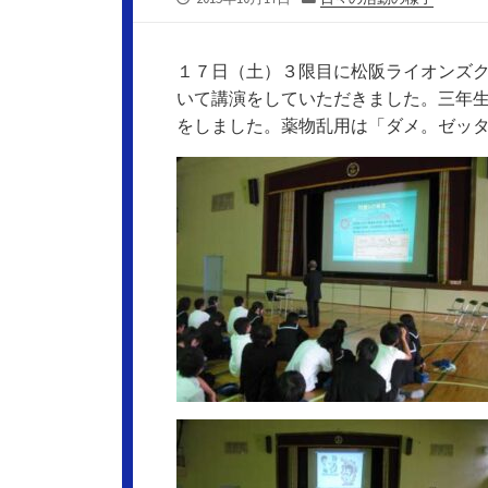
開
テ
日
ゴ
リ
１７日（土）３限目に松阪ライオンズ
ー
いて講演をしていただきました。三年
をしました。薬物乱用は「ダメ。ゼッ