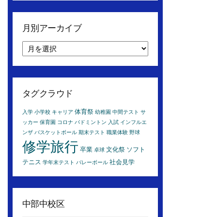
月別アーカイブ
月
別
ア
ー
カ
タグクラウド
イ
ブ
体育祭
入学
小学校
キャリア
幼稚園
中間テスト
サ
ッカー
保育園
コロナ
バドミントン
入試
インフルエ
ンザ
バスケットボール
期末テスト
職業体験
野球
修学旅行
卒業
文化祭
ソフト
卓球
テニス
社会見学
学年末テスト
バレーボール
中部中校区