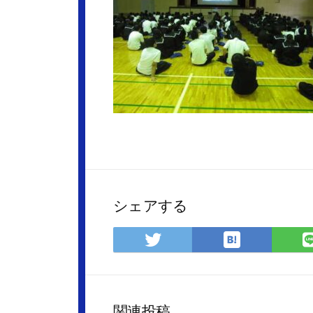
シェアする
は
Twitter
て
で
な
シ
ブ
ェ
ッ
ア
関連投稿