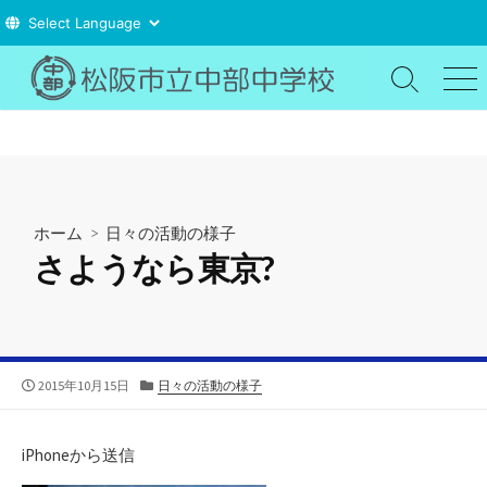
コ
ン
検
メ
索
ニ
テ
切
ュ
ン
り
ー
ツ
替
え
へ
ス
ホーム
>
日々の活動の様子
キ
さようなら東京?
ッ
プ
公
カ
2015年10月15日
日々の活動の様子
開
テ
日
ゴ
リ
iPhoneから送信
ー