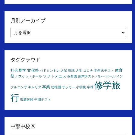
月別アーカイブ
月
別
ア
ー
カ
イ
タグクラウド
ブ
社会見学
文化祭
体育
バドミントン
入試
野球
入学
コロナ
学年末テスト
祭
ソフトテニス
バスケットボール
保育園
期末テスト
バレーボール
イン
修学旅
卒業
フルエンザ
キャリア
幼稚園
サッカー
小学校
卓球
行
職業体験
中間テスト
中部中校区