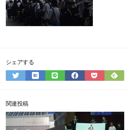
シェアする
は
Fee
Twitter
LINE
Facebook
Pocket
て
で
で
で
で
に
な
購
シ
シ
シ
保
ブ
読
ェ
ェ
ェ
存
ッ
ア
ア
ア
関連投稿
ク
マ
ー