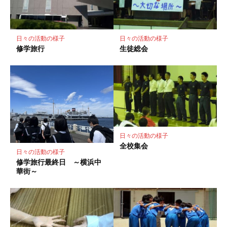
ク
に
保
存
日々の活動の様子
日々の活動の様子
修学旅行
生徒総会
日々の活動の様子
全校集会
日々の活動の様子
修学旅行最終日 ～横浜中
華街～