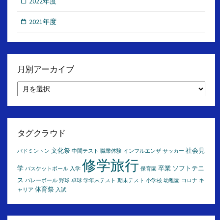
2022年度
2021年度
月別アーカイブ
月
別
ア
ー
カ
イ
タグクラウド
ブ
文化祭
社会見
バドミントン
中間テスト
職業体験
インフルエンザ
サッカー
修学旅行
学
卒業
ソフトテニ
バスケットボール
入学
保育園
ス
バレーボール
野球
卓球
学年末テスト
期末テスト
小学校
幼稚園
コロナ
キ
体育祭
ャリア
入試