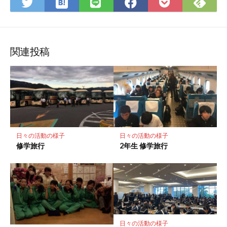
は
Fee
Twitter
LINE
Facebook
Pocket
て
で
で
で
で
に
な
購
シ
シ
シ
保
ブ
読
ェ
ェ
ェ
存
ッ
ア
ア
ア
関連投稿
ク
マ
ー
ク
に
保
存
日々の活動の様子
日々の活動の様子
修学旅行
2年生 修学旅行
日々の活動の様子