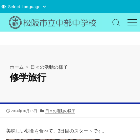
コ
ン
検
メ
索
ニ
テ
切
ュ
ン
り
ー
ツ
替
え
へ
ス
ホーム
>
日々の活動の様子
キ
修学旅行
ッ
プ
公
カ
2014年10月15日
日々の活動の様子
開
テ
日
ゴ
リ
美味しい朝食を食べて、2日目のスタートです。
ー