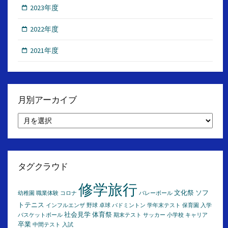
2023年度
2022年度
2021年度
月別アーカイブ
月
別
ア
ー
カ
イ
タグクラウド
ブ
修学旅行
文化祭
ソフ
幼稚園
職業体験
コロナ
バレーボール
トテニス
インフルエンザ
野球
卓球
バドミントン
学年末テスト
保育園
入学
社会見学
体育祭
バスケットボール
期末テスト
サッカー
小学校
キャリア
卒業
中間テスト
入試